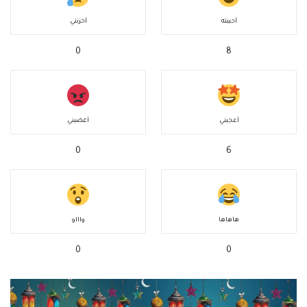
أحببته
أحزنني
0
8
أعجبني
أغضبني
0
6
هاهاها
واااو
0
0