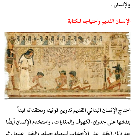
والإنسان .
الإنسان القديم واحتياجه للكتابة
احتاج الإنسان البدائي القديم تدوين قوانينه ومعتقداته فبدأ
بنقشها على جدران الكهوف والمغارات، واستخدم الإنسان أيضًا
بعد ذلك النقش على الأخشاب لسهولة حملها والنقش عليها، ثم