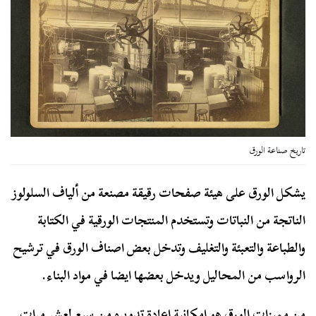
تاريخ صناعة الورق
يشكل الورق على هيئة صفحات رقيقة مصنعة من ألياف السلولوز
الناتجة من النباتات وتستخدم المنتجات الورقية في الكتابة
والطباعة والتعبئة والتغليف وتدخل بعض اصناف الورق في ترشيح
الرواسب من المحاليل ويدخل بعضها ايضا في مواد البناء.
من مميزات الورق هو إمكانية إعادة تدويره من سبع لعشر مرات