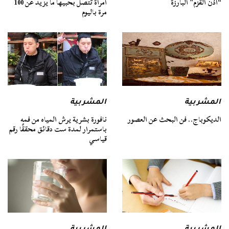
“أذن القزم” البارزة
امرأة تتصل بحبيها ما يزيد عن 100
مرة باليوم
المشربية
المشربية
الديكوباج.. فن البحث عن العصور
نافورة بشرية يرش المياه من فمه
باستمرار لمدة ست دقائق محققًا رقم
قياسي