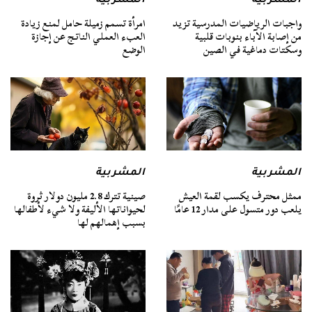
المشربية
المشربية
واجبات الرياضيات المدرسية تزيد
امرأة تسمم زميلة حامل لمنع زيادة
من إصابة الآباء بنوبات قلبية
العبء العملي الناتج عن إجازة
وسكتات دماغية في الصين
الوضع
المشربية
المشربية
ممثل محترف يكسب لقمة العيش
صينية تترك 2.8 مليون دولار ثروة
يلعب دور متسول على مدار 12 عامًا
لحيواناتها الأليفة ولا شيء لأطفالها
بسبب إهمالهم لها