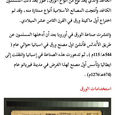
الكاغد والذي يعد نوع من أنواع الورق،
طور بعد ذلك المسلمون
الكاغد وأنتجت المصانع الاسلامية أنواع ممتازة منه، وقد تم
اختراع أول ماكينة ورق في القرن الثامن عشر الميلادي.
وانتشرت صناعة الورق في أوروبا بعد أن أدخلها المسلمون عن
طريق الأندلس فأنشئ اول مصنع ورق في اسبانيا حوالي عام (
544هـ/ 115م )، ثم تدهورت هذه الصناعة في إسبانيا وانتقلت إلى
ايطاليا وتأسس أول مصنع لهذا الغرض في مدينة فيريانو عام
(674هـ/1276م) .
استخدامات الورق