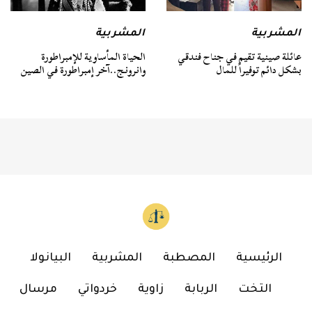
المشربية
المشربية
عائلة صينية تقيم في جناح فندقي
الحياة المأساوية للإمبراطورة
بشكل دائم توفيراً للمال
وانرونج..آخر إمبراطورة في الصين
الرئيسية
المصطبة
المشربية
البيانولا
التخت
الربابة
زاوية
خردواتي
مرسال