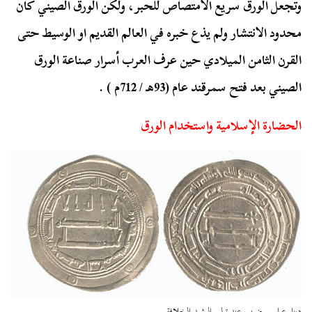
وتجعل الورق سريع الامتصاص للحبر، ولكن الورق الصيني كان
محدود الانتشار ولم يذع خبره في العالم القديم او الوسيط حتى
القرن الثامن الميلادي حين عرف العرب أسرار صناعة الورق
الصيني بعد فتح سمرقند عام (93هـ / 712م ) .
الحضارة الإسلامية واستخدام الورق
دينار عباسي ضرب عند تولي الرشيد الخلافة