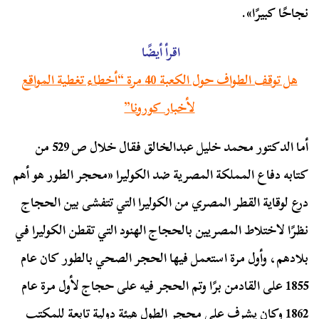
نجاحًا كبيرًا».
اقرأ أيضًا
هل توقف الطواف حول الكعبة 40 مرة “أخطاء تغطية المواقع
لأخبار كورونا”
أما الدكتور محمد خليل عبدالخالق فقال خلال ص 529 من
كتابه دفاع المملكة المصرية ضد الكوليرا «محجر الطور هو أهم
درع لوقاية القطر المصري من الكوليرا التي تتفشى بين الحجاج
نظرًا لاختلاط المصريين بالحجاج الهنود التي تقطن الكوليرا في
بلادهم، وأول مرة استعمل فيها الحجر الصحي بالطور كان عام
1855 على القادمن برًا وتم الحجر فيه على حجاج لأول مرة عام
1862 وكان يشرف على محجر الطول هيئة دولية تابعة للمكتب