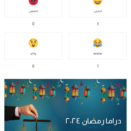
أعجبني
أغضبني
0
3
هاهاها
واااو
0
1