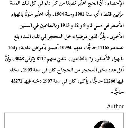
الإحصاء: أنَّ الحج اعتُبر نظيفًا من كل داء في كل تلك المدة
مرَّتين فقط؛ أي سنة 1901 وسنة 1904، وأنه اعتُبر ملوثًا بالهواء
الأصفر في سني 2 و 8 و 12 و 1913 وبالطاعون في السنين
الأخرى، وأنَّ الذين مرضوا داخل المحجر في تلك المدة بلغ
عددهم 11165 حاجًّا، منهم 10994 أصيبوا بأمراض عادية، و164
بالهواء الأصفر، و7 بالطاعون، شفيَ منهم 8117 وتوفي 3048، وأنَّ
أقل عدد دخل المحجر من الحجاج كان في سنة 1903، دخله
فيها 11266 حاجًّا، وأكبره كان في سنة 1907 دخله فيها 43271
حاجًّا».
Author