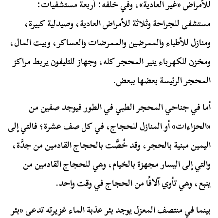
للأمراض «غير العادية»، وفي خلفه: أربعة مستشفيات:
مستشفى للجراحة وثلاثة للأمراض العادية، وصيدلية كبيرة،
ومنازل للأطباء والممرضين والممرضات والعساكر، وبيت المال،
ومخزن للكهرباء ينير المحجر كله، وجهاز للتليفون يربط مراكز
المحجر الرئيسة بعضها ببعض.
أما في جناحي المحجر الطبي في الطور فيوجد صفين من
«الحزاءات» أو المنازل للحجاج، في كل صف عشرة؛ فالتي إلى
اليمين مبنية بالحجر، وقد خُصَّت بالحجاج القادمين من جدَّة،
والتي إلى اليسار مجهزة بالخيام، وهي للحجاج القادمين من
ينبع، وهي تأوي آلافًا من الحجاج في وقت واحد.
بينما في منتصف المعزل يوجد بئر عذبة الماء غزيرته تدعى «بئر