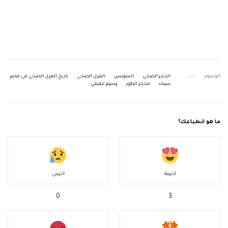
الوسوم
الحجر الصحي
السويس
العزل الصحي
تاريخ العزل الصحي في مصر
سيناء
محجر الطور
وسيم عفيفي
ما هو انطباعك؟
أحببته
أحزنني
0
3