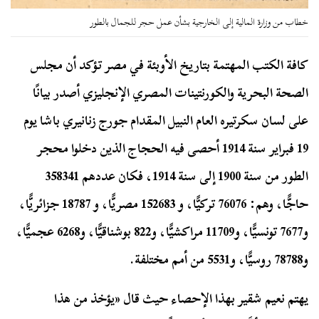
خطاب من وزارة المالية إلى الخارجية بشأن عمل حجر للجمال بالطور
كافة الكتب المهتمة بتاريخ الأوبئة في مصر تؤكد أن مجلس
الصحة البحرية والكورنتينات المصري الإنجليزي أصدر بيانًا
على لسان سكرتيره العام النبيل المقدام جورج زنانيري باشا يوم
19 فبراير سنة 1914 أحصى فيه الحجاج الذين دخلوا محجر
الطور من سنة 1900 إلى سنة 1914، فكان عددهم 358341
حاجًّا، وهم: 76076 تركيًّا، و 152683 مصريًّا، و 18787 جزائريًّا،
و7677 تونسيًّا، و11709 مراكشيًّا، و822 بوشناقيًّا، و6268 عجميًّا،
و78788 روسيًّا، و5531 من أمم مختلفة.
يهتم نعيم شقير بهذا الإحصاء حيث قال «يؤخذ من هذا