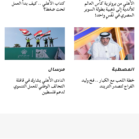
الأهلي من برونزية كأس العالم
كتاب الأهلي .. كيف بدأ العمل
للأندية إلى ذهبية بطولة السوبر
تحت ضغط؟
المصري في نَفَسٍ واحد!
المصطبة
مرسال
خطة اللعب مع الكبار .. فخ وليد
النادى الأهلي يشارك في قافلة
الفراج لتصدر التريند
التحالف الوطني للعمل التنموي
لدعم فلسطين