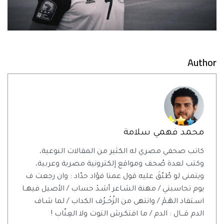
Author
محمد فهمي سلامة
كاتب صحفي مصري له الكثير من المقالات النوعية،
وكتب لعدة صُحف ومواقع إلكترونية مصرية وعربية،
ويتمنى لو طُبّقَ عليه قول عمنا فؤاد حدّاد : وان رجعت ف
يوم تحاسبني / مهنة الشـاعر أشـدْ حساب / الأصيل فيهــا
اسـتفاد الهَـمْ / وانتهى من الزُخْــرُف الكداب / لما شـاف
الدم قـــال : الدم / ما افتكـرش التوت ولا العِنّاب !