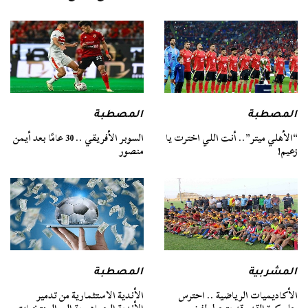
المصطبة
المصطبة
“الأهلي ميتر”.. أنت اللي اخترت يا
السوبر الأفريقي .. 30 عامًا بعد أيمن
زعيم!
منصور
المشربية
المصطبة
الأكاديميات الرياضية .. احترس
الأندية الاستثمارية من تدمير