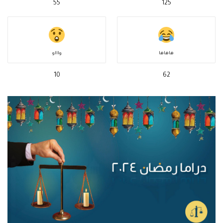
55
125
هاهاها
واااو
10
62