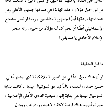
الناس على انتقاد أيًا منهم كلاعبون أو كبني آدمين ، صُنعت هالة
من نور حول هؤلاء ، هذه الهالة التي صدقها جمهور الاهلي ومن
ضخامتها صدقها أيضًا جمهور المنافسين ، ربما لو نسى مشجع
الإسماعيلي أيضًا أن لحم كتاف هؤلاء من خيره .. إنه سحر
الإعلام الأحادي يا صديقي !
ما قبل الحقيقة
لو أن هناك معول بدأ في هز الصورة الملائكية الذي صنعها أهلي
حسن حمدي لنفسه، بالتأكيد هو السوشيال ميديا .. كانت بداية
السوشيال ميديا هي بداية إنهاء سيطرة النادي الأهلي الإعلامية ،
ومن ثَم أصبح هناك فرصة لانتقاد لاعبيه، وإدارته ، ورجال