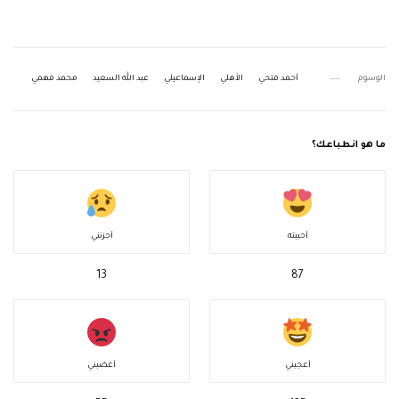
الوسوم
أحمد فتحي
الأهلي
الإسماعيلي
عبد الله السعيد
محمد فهمي
ما هو انطباعك؟
أحببته
أحزنني
13
87
أعجبني
أغضبني