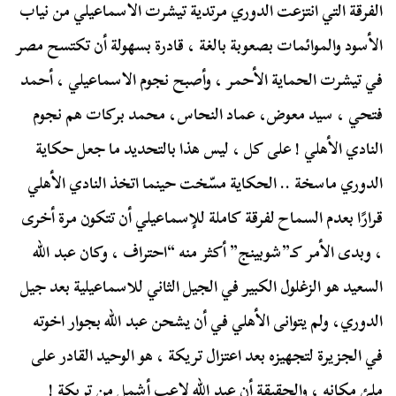
الفرقة التي انتزعت الدوري مرتدية تيشرت الاسماعيلي من نياب
الأسود والموائمات بصعوبة بالغة ، قادرة بسهولة أن تكتسح مصر
في تيشرت الحماية الأحمر ، وأصبح نجوم الاسماعيلي ، أحمد
فتحي ، سيد معوض، عماد النحاس، محمد بركات هم نجوم
النادي الأهلي ! على كل ، ليس هذا بالتحديد ما جعل حكاية
الدوري ماسخة .. الحكاية مسّخت حينما اتخذ النادي الأهلي
قرارًا بعدم السماح لفرقة كاملة للإسماعيلي أن تتكون مرة أخرى
، وبدى الأمر كـ”شوبينج” أكثر منه “احتراف ، وكان عبد الله
السعيد هو الزغلول الكبير في الجيل الثاني للاسماعيلية بعد جيل
الدوري، ولم يتوانى الأهلي في أن يشحن عبد الله بجوار اخوته
في الجزيرة لتجهيزه بعد اعتزال تريكة ، هو الوحيد القادر على
ملئ مكانه ، والحقيقة أن عبد الله لاعب أشمل من تريكة !