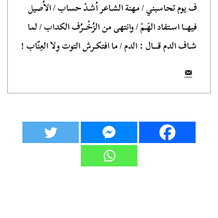
ف يوم تحاسبني / مهنة الشـاعر أشـدْ حساب / الأصيل
فيهــا اسـتفاد الهَـمْ / وانتهى من الزُخْــرُف الكداب / لما
شـاف الدم قـــال : الدم / ما افتكـرش التوت ولا العِنّاب !