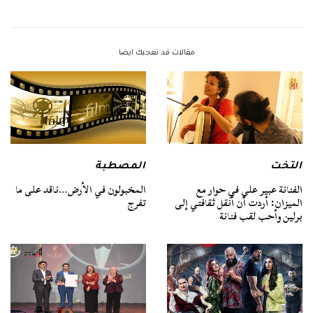
مقالات قد تعجبك ايضا
التخت
المصطبة
الفنانة عبير علي في حوار مع
المخبولون في الأرض…ناقد على ما
الميزان: أردت أن أنقل ثقافتي إلى
تفرج
برلين وأحب لقب فنانة