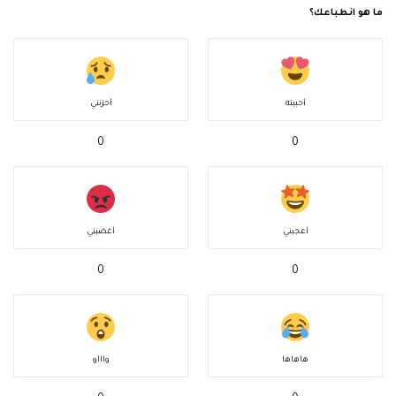
ما هو انطباعك؟
أحببته
أحزنني
0
0
أعجبني
أغضبني
0
0
هاهاها
واااو