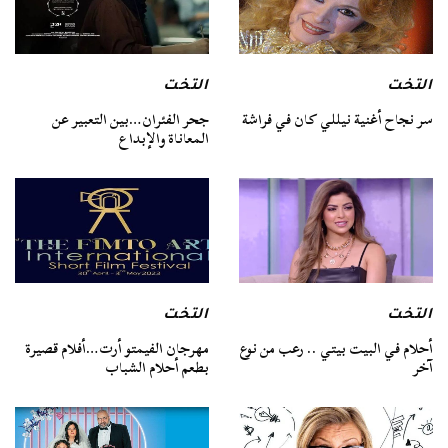
التخت
التخت
سر نجاح أغنية نيللي كان في فراشة
جحر الفئران…بين التعبير عن
المعاناة والإبداع
التخت
التخت
أحلام في البيت بيتي .. رعب من نوع
مهرجان الفيمتو أرت…أفلام قصيرة
آخر
بطعم أحلام الشباب