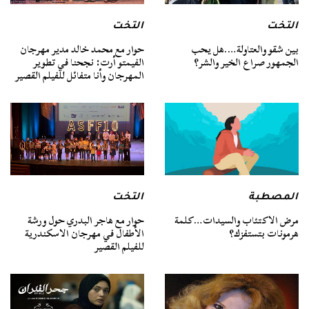
التخت
التخت
بين شقو والعتاولة….هل يحب
حوار مع محمد خالد مدير مهرجان
الجمهور صراع الخير والشر؟
الفيمتو أرت: نجحنا في تطوير
المهرجان وأنا متفائل للفيلم القصير
المصطبة
التخت
مرض الاكتئاب والسيدات…كلمة
حوار مع هاجر البدري حول ورشة
هرمونات بتستفزك؟
الأطفال في مهرجان الاسكندرية
للفيلم القصير