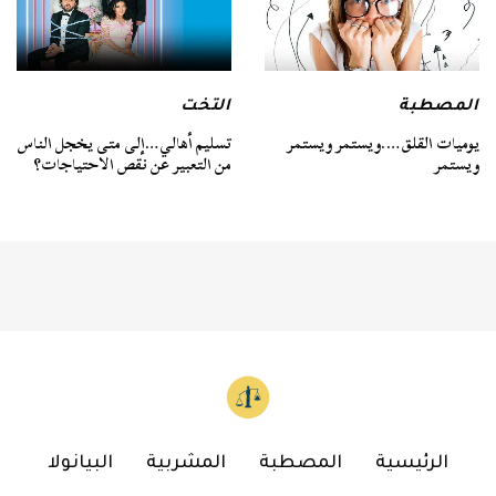
المصطبة
التخت
يوميات القلق….ويستمر ويستمر
تسليم أهالي…إلى متى يخجل الناس
ويستمر
من التعبير عن نقص الاحتياجات؟
الرئيسية
المصطبة
المشربية
البيانولا