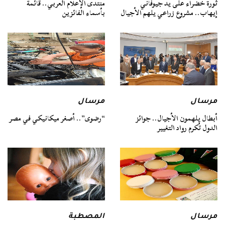
ثورة خضراء على يد جيوفاني
منتدى الإعلام العربي.. قائمة
إيهاب.. مشروع زراعي يلهم الأجيال
بأسماء الفائزين
مرسال
مرسال
أبطال يلهمون الأجيال.. جوائز
“رضوى”.. أصغر ميكانيكي في مصر
الدول تُكرم رواد التغيير
مرسال
المصطبة