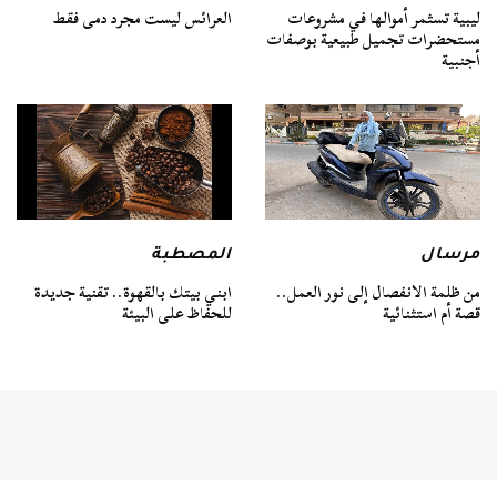
ليبية تسثمر أموالها في مشروعات
العرائس ليست مجرد دمى فقط
مستحضرات تجميل طبيعية بوصفات
أجنبية
مرسال
المصطبة
من ظلمة الانفصال إلى نور العمل..
ابني بيتك بالقهوة.. تقنية جديدة
قصة أم استثنائية
للحفاظ على البيئة