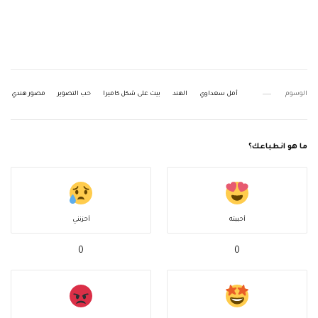
الوسوم
أمل سعداوي
الهند
بيت على شكل كاميرا
حب التصوير
مصور هندي
ما هو انطباعك؟
أحببته
أحزنني
0
0