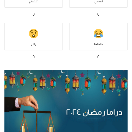
أعجبني
أغضبني
0
0
هاهاها
واااو
0
0