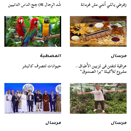
زغرطي ياللي أنتي مش غرمانة
شَد الرِحال 01) حِج الناس التانيين
مرسال
المصطبة
عراقية تتفنن فى تزيين الأطباق..
حيوانات تتصرف كالبشر
مشروع للأكيلة “برا الصندوق”
مرسال
مرسال