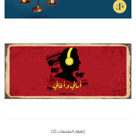
‫إظهار التعليقات (2)