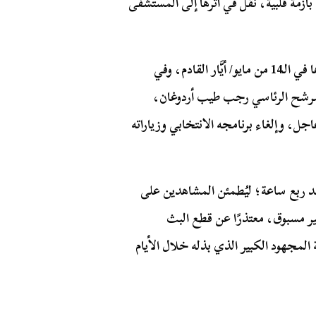
زمة قلبية، نُقل في أثرها إلى المستشفى
أيام معدودة تفصلنا عن الانتخابات التركية المنتظر عقدها في الـ14 من مايو/ أيَّار القادم، وفي
لمرشح الرئاسي رجب طيب أردوغان،
 وإلغاء برنامجه الانتخابي وزياراته
عد ربع ساعة؛ ليُطمئن المشاهدين على
ر مسبوق، معتذرًا عن قطع البث
لمجهود الكبير الذي بذله خلال الأيام