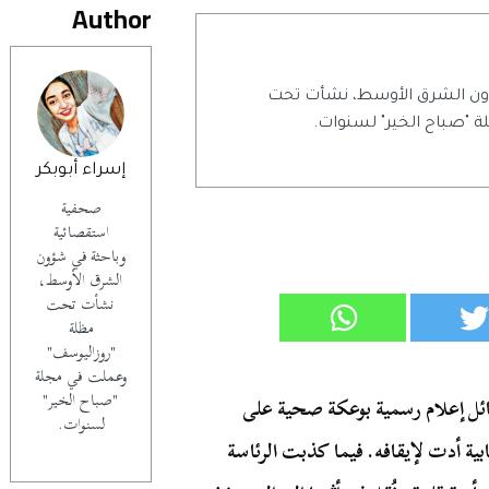
Author
ون الشرق الأوسط، نشأت تحت
 "صباح الخير" لسنوات.
إسراء أبوبكر
صحفية
استقصائية
وباحثة في شؤون
الشرق الأوسط،
نشأت تحت
مظلة
"روزاليوسف"
وعملت في مجلة
"صباح الخير"
ئل إعلام رسمية بوعكة صحية على
لسنوات.
بية أدت لإيقافه. فيما كذبت الرئاسة