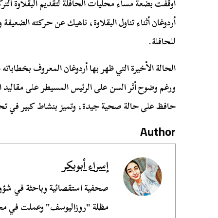
أوقفت بضعة مساء محليات الحافلة لتقديم البقلاوة التركي
أردوغان أثناء تناول البقلاوة، ناهيك عن حركته الضعيفة
للحافلة.
الحالة الأخيرة التي ظهر بها أردوغان المعروف بخطاباته ا
ورغم وضوح أثر السن على الرئيس المسيطر على مقاليد الأم
حافظ على حالة صحية جيدة، وتميز بنشاط كبير في تحركا
Author
إسراء أبوبكر
صحفية استقصائية وباحثة في شؤ
مظلة "روزاليوسف" وعملت في مجل