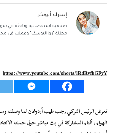
إسراء أبوبكر
صحفية استقصائية وباحثة في شؤ
مظلة "روزاليوسف" وعملت في مجلة
https://www.youtube.com/shorts/lRdRvfhGFyY
تعرض الرئيس التركي رجب طيب أردوغان لما وصفته وسا
الهواء، أثناء المشاركة في بث مباشر حول حملته الانتخا