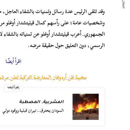
المقال التالي
وقد تلقى الرئيس عدة رسائل وتمنيات بالشفاء العاجل، م
وشخصيات عامة؛ على رأسهم كمال قيليتشدار أوغلو م
الجمهوري. أعرب قيليتشدار أوغلو عن تمنياته بالشفاء 
الرسمي، دون التعليق حول حقيقة مرضه.
اقرأ أيضًا
مخيبة ظن أردوغان المعارضة التركية تعلن مرشح
إقرأ أيضا
المشربية
,
المصطبة
السودان يحترق.. نيران قبلية ووقود دولي