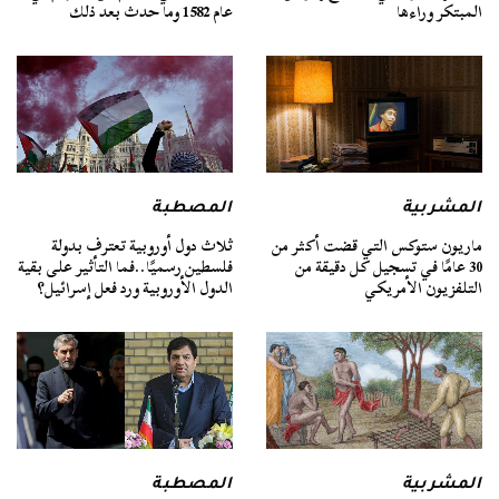
المبتكر وراءها
عام 1582 وما حدث بعد ذلك
المشربية
المصطبة
ماريون ستوكس التي قضت أكثر من
ثلاث دول أوروبية تعترف بدولة
30 عامًا في تسجيل كل دقيقة من
فلسطين رسميًا..فما التأثير على بقية
التلفزيون الأمريكي
الدول الأوروبية ورد فعل إسرائيل؟
المشربية
المصطبة