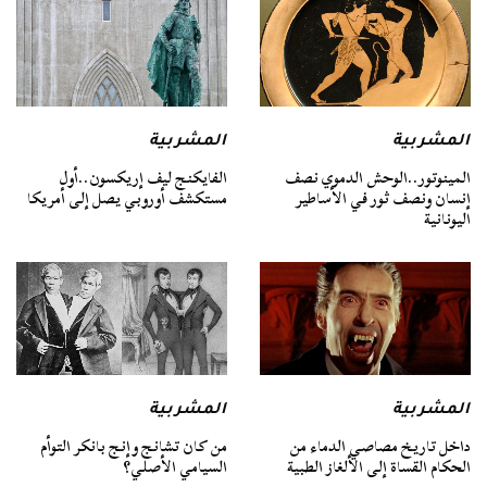
المشربية
المشربية
المينوتور..الوحش الدموي نصف
الفايكنج ليف إريكسون..أول
إنسان ونصف ثور في الأساطير
مستكشف أوروبي يصل إلى أمريكا
اليونانية
المشربية
المشربية
داخل تاريخ مصاصي الدماء من
من كان تشانج وإنج بانكر التوأم
الحكام القساة إلى الألغاز الطبية
السيامي الأصلي؟