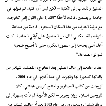
التمثيل والذهاب إلى الكلية – لكن ليس أي كلية. تم قبولها في
جامعة برينستون. قالت لاحقًا “القدرة على القول إنني تخرجت
مع مرتبة الشرف من هذا المكان المحترم، قادمة من صناعة
الترفيه، لقد مكنني ذلك من الحصول على آرائي الخاصة. كنت
أعلم أنني بحاجة إلى التطور الفكري حتى لا أصبح ضحية
لمزالق الصناعة.”
عندما عادت إلى عالم التمثيل بعد التخرج، انفصلت شيلدز عن
والدتها كمديرة لها وظهرت في عدة أفلام. في عام 2001،
تزوجت من كاتب السيناريو والمنتج كريس هينشي. كان
للزوجين ابنتان، روان وجرير – لكن الأمومة لم تأت بسهولة إلى
بروك شيلدز. ولدت روان في عام 2003 بعد أن عانت شيلدز من