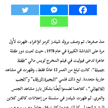
منذ صغرها، تم وصف بروك شيلدز كرمز للإغراء. ظهرت لأول
مرة على الشاشة الكبيرة في عام 1978، حيث لعبت دور طفلة
عاهرة تدعى فيوليت في فيلم المخرج لويس مالي “
طفلة
جميلة
“. كانت تبلغ من العمر 12 عامًا فقط، وظهرت في مشاهد
عارية متعددة. تبع ذلك فلمي “
البحيرة الزرقاء
” و”
الحب
اللانهائي
“، كلاهما تضمنوا أيضًا بشكل بارز مشاهد الجنس
والعري. ثم ظهرت شيلدز في سلسلة من إعلانات كالفن كلاين
المثيرة للجدل. كذلك عندما كانت 16، حاول مصور بيع صور