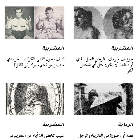
المشربية
المشربية
جوزيف ميريك..الرجل الفيل الذي
كيف تحول “فتى الكركند” جريدي
أراد فقط أن يكون مثل أي شخص
ستايلز من نجم سيرك إلى قاتل؟
آخر
الربابة
المشربية
قصة أول صورة في التاريخ والرجل
سبب تخطي 10 أيام من التقويم في