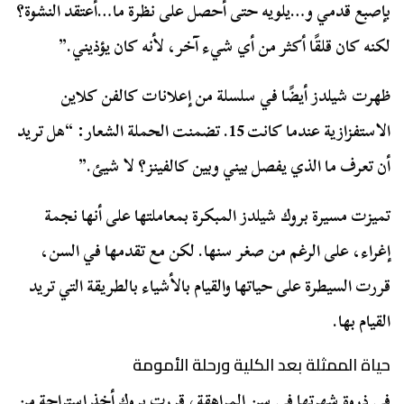
بإصبع قدمي و…يلويه حتى أحصل على نظرة ما…أعتقد النشوة؟
لكنه كان قلقًا أكثر من أي شيء آخر، لأنه كان يؤذيني.”
ظهرت شيلدز أيضًا في سلسلة من إعلانات كالفن كلاين
الاستفزازية عندما كانت 15. تضمنت الحملة الشعار: “هل تريد
أن تعرف ما الذي يفصل بيني وبين كالفينز؟ لا شيئ.”
تميزت مسيرة بروك شيلدز المبكرة بمعاملتها على أنها نجمة
إغراء، على الرغم من صغر سنها. لكن مع تقدمها في السن،
قررت السيطرة على حياتها والقيام بالأشياء بالطريقة التي تريد
القيام بها.
حياة الممثلة بعد الكلية ورحلة الأمومة
في ذروة شهرتها في سن المراهقة، قررت بروك أخذ استراحة من