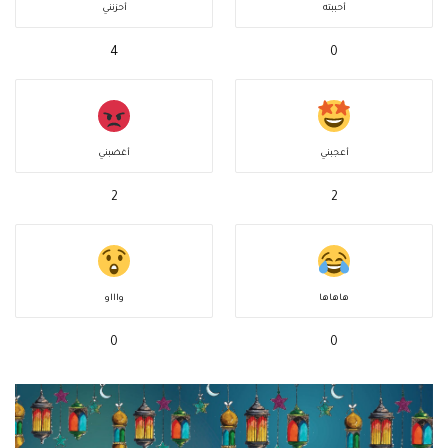
أحببته
أحزنني
4
0
أعجبني
أغضبني
2
2
هاهاها
واااو
0
0