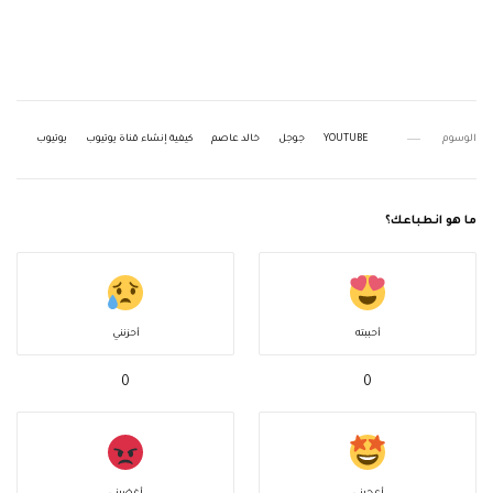
الوسوم
YOUTUBE
جوجل
خالد عاصم
كيفية إنشاء قناة يوتيوب
يوتيوب
ما هو انطباعك؟
أحببته
أحزنني
0
0