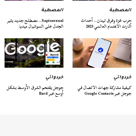
المصطبة
المصطبة
حرب غزة وغرق تيتان.. أحداث
Sapiosexual.. مصطلح جديد يثير
أثارت الاهتمام العالمي 2023
الجدل على السوشيال ميديا
خردواتي
خردواتي
كيفية مشاركة جهات الاتصال في
جوجل يقتحم الشرق الأوسط بشكل
جوجل عبر Google Contacts
أوسع عبر Bard