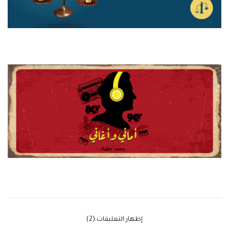
‫إظهار التعليقات (2)