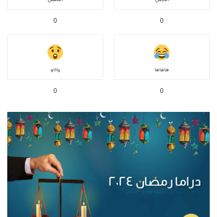
أعجبني
أغضبني
0
0
هاهاها
واااو
0
0