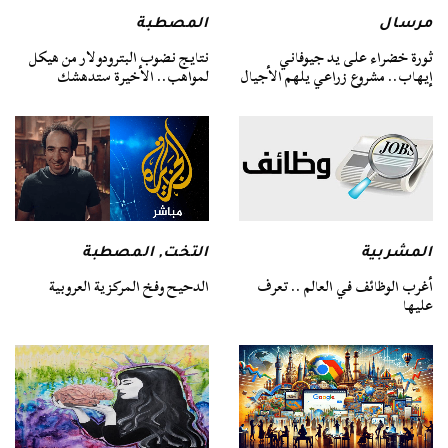
مرسال
المصطبة
ثورة خضراء على يد جيوفاني
نتايج نضوب البترودولار من هيكل
إيهاب.. مشروع زراعي يلهم الأجيال
لمواهب.. الأخيرة ستدهشك
المشربية
التخت
,
المصطبة
أغرب الوظائف في العالم .. تعرف
الدحيح وفخ المركزية العروبية
عليها