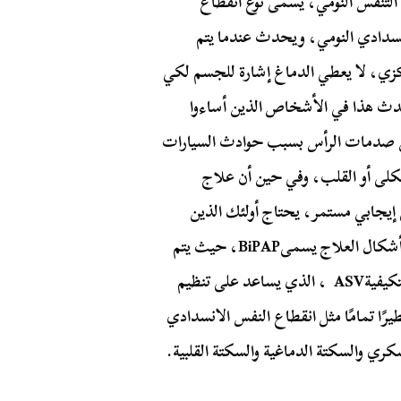
 التنفس النومي، يسمى نوع انقطاع
انسدادي النومي، ويحدث عندما يتم
ركزي، لا يعطي الدماغ إشارة للجسم لكي
ث هذا في الأشخاص الذين أساءوا
 من صدمات الرأس بسبب حوادث السيارات
لكلى أو القلب، وفي حين أن علاج
إيجابي مستمر، يحتاج أولئك الذين
يعانون من انقطاع النفس النومي المركزي إلى شكل من أشكال العلاج يسمىBiPAP، حيث يتم
اختبار ضغط الشهيق والزفير، أو جهاز التهوية المؤازرة التكيفيةASV ، الذي يساعد على تنظيم
رًا تمامًا مثل انقطاع النفس الانسدادي
ي والسكتة الدماغية والسكتة القلبية.