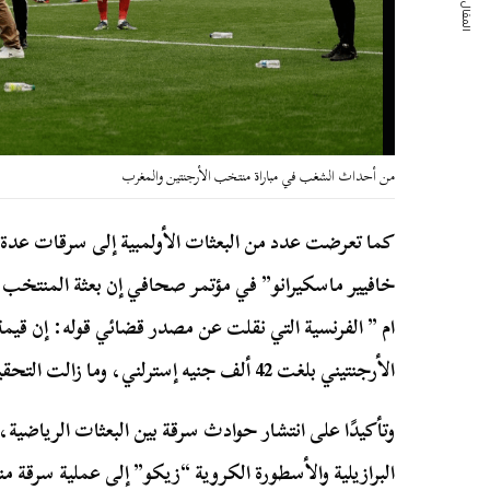
المقال التالي
من أحداث الشغب في مباراة منتخب الأرجنتين والمغرب
كما تعرضت عدد من البعثات الأولمبية إلى سرقات عدة
خافيير ماسكيرانو” في مؤتمر صحافي إن بعثة المنتخب 
ام ” الفرنسية التي نقلت عن مصدر قضائي قوله: إن قيم
الأرجنتيني بلغت 42 ألف جنيه إسترلني، وما زالت التحقيقات مستمرة لكشف هوية السارقين.
وتأكيدًا على انتشار حوادث سرقة بين البعثات الرياضية،
البرازيلية والأسطورة الكروية “زيكو” إلى عملية سرقة م