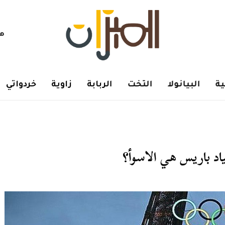
هم
ة
البيانولا
التخت
الربابة
زاوية
خردواتي
ياد باريس هي الاسوأ؟