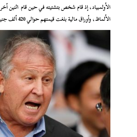
الأولمبياد، إذ قام شخص بتشتيته في حين قام اثنين أخ
الألماظ، وأوراق مالية بلغت قيمتهم حوالي 420 ألف جنيه استرليني.