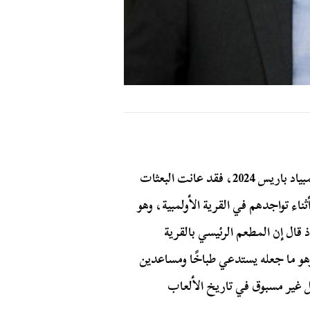
لم تكن السرقات هي أسوأ ما تعرض له الرياضيون في أولمبياد باريس 2024، فقد عانت البعثات
ناء تواجدهم في القرية الأولمبية، وهو
ذ قال إن المطعم الرئيسي بالقرية
، وهو ما جعله يستدعي طباخًا ومساعدين
كل غير مسبوق في تاريخ الألعاب