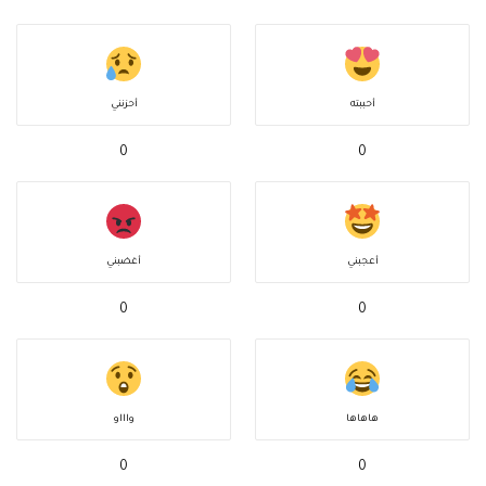
أحببته
أحزنني
0
0
أعجبني
أغضبني
0
0
هاهاها
واااو
0
0