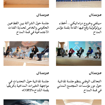
مرسال
مرسال
سيلفي وخروج دراماتيكي.. أخطاء
جلسة حول الشراكة بين القطاعين
بروتوكولية وقع فيها القادة بقمة مؤتمر
الحكومي والخاص لحماية الفئات
المناخ
الاجتماعية في قمة المناخ
مرسال
مرسال
التحالف الوطني ينظم جلسة نقاشية
جلسة نقاشية حول التحديات في
حول دور مؤسسات المجتمع المدني
مواجهة التغيرات المناخية بأفريقيا
في قمة المناخ
بقمة المُناخ «COP27»