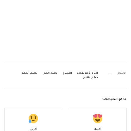
الوسوم
الأيام الأخير لهؤلاء
المسرح
توفيق الحكي
توفيق الحكيم
صلاح منتصر
ما هو انطباعك؟
أحببته
أحزنني