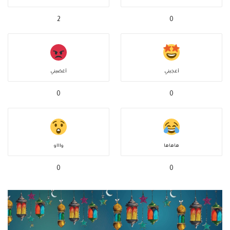
2
0
أعجبني
أغضبني
0
0
هاهاها
واااو
0
0