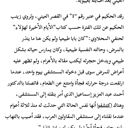
العيني بعد أصابته بغيبوبة.
رقد الحكيم في عنبر رقم “1” في القصر العيني، وتروي زينب
الحكيم عن تلك الفترة حسب كتاب”الأيام الأخيرة لهؤلاء”
لحنفي المحلاوي:”كان بابا طبيعيا ولم يكن هنا ما ينذر
بالمرض، وحالته النفسية طبيعية، وكان يمارس حياته بشكل
طبيعي ويدخل حجرته ليكتب مقاله بالأهرام، ولم تظهر عليه
أعراض للمرض سوى قبل دخوله المستشفى بيوم واحد، عندما
ارتفعت درجة حرارته فجأة وامتنع عن الطعام، فاتصلنا بالدكتور
أحمد عبد العزيز إسماعيل الذي أمر بنقله إلى المستشفى،
وهناك
اكتشفوا
أنها نفس الحالة التي حدثت له منذ ثلاثة أعوام
عندما نقلناه إلى مستشفى المقاولون العرب، فقد أصيب بالتهاب
رئوي حاد، فجأة أيضًا ولم يكن له سابق إنذار”.