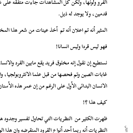
الفرو ولونها، ولكن كل المشاهدات جاءت متفقه على ش
قدمين، ولا يوجد له ذيل.
المثير أنه تم اعلان أنه تم أخذ عينات من شعر هذا الم
فهو ليس قردا وليس انسانا!
نستطيع إن نقول إنه مخلوق فريد يقع مابين القرد والان
غابات الصين وتم فحصها من قبل علما الانثروبولجيا، وا
الانسان البدائى الأول على الرغم من إن عمر هذه الأس
كيف هذا ؟!
ظهرت الكثير من النظريات التي تحاول تفسير وجدود ه
النظريات أنه ربما أحد أنواع القرود المنقرضه وان هذا ا