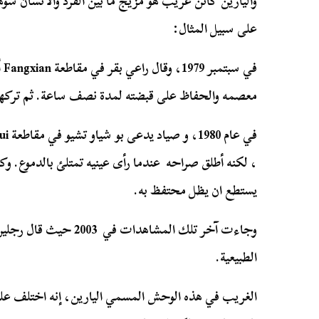
واليارين كائن غريب هو مزيج ما بين القرد والانسان شوه
على سبيل المثال:
معصمه والحفاظ على قبضته لمدة نصف ساعة. ثم ترك
، لكنه أطلق صراحه عندما رأى عينيه تمتلئ بالدموع. وكا
يستطع ان يظل محتفظ به.
وجاءت آخر تلك المشاهدات 
الطبيعية.
الغريب في هذه الوحش المسمي اليارين، إنه اختلف ع