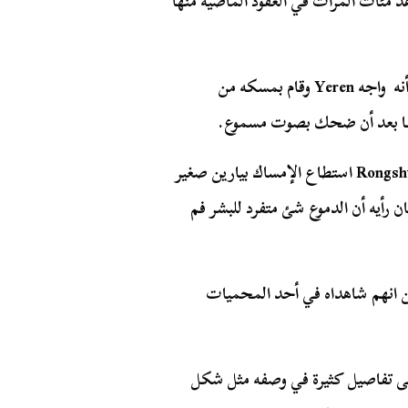
د مئات المرات في العقود الماضية منها
في سبتمبر 1979، وقال راعي بقر في مقاطعة Fangxian أنه واجه Yeren وقام بمسكه من
ها بعد أن ضحك بصوت مسموع.
في عام 1980، و صياد يدعى بو شياو تشيو في مقاطعة Rongshui استطاع الإمساك بيارين صغير
ن رأيه أن الدموع شئ متفرد للبشر فم
في 2003 حيث قال رجلين انهم شاهداه في أحد المحميات
لى تفاصيل كثيرة في وصفه مثل شكل