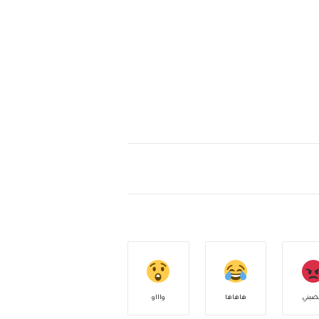
ضبني
هاهاها
واااو