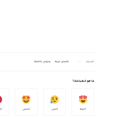
الوسوم
قصص غريبة
وحوش غامضة
ما هو انطباعك؟
أحببته
أحزنني
أعجبني
أغ