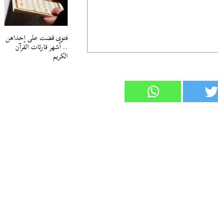
فتوى قضت على إحداهن
.. أشهر قارئات القرآن
الكريم