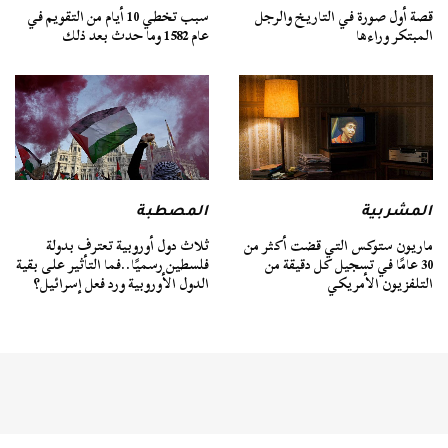
قصة أول صورة في التاريخ والرجل
سبب تخطي 10 أيام من التقويم في
المبتكر وراءها
عام 1582 وما حدث بعد ذلك
المشربية
المصطبة
ماريون ستوكس التي قضت أكثر من
ثلاث دول أوروبية تعترف بدولة
30 عامًا في تسجيل كل دقيقة من
فلسطين رسميًا..فما التأثير على بقية
التلفزيون الأمريكي
الدول الأوروبية ورد فعل إسرائيل؟