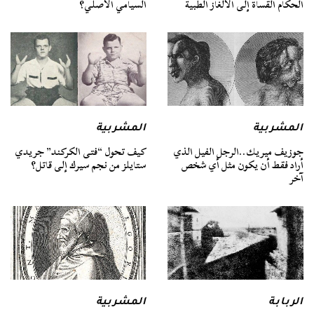
الحكام القساة إلى الألغاز الطبية
السيامي الأصلي؟
المشربية
المشربية
جوزيف ميريك..الرجل الفيل الذي
كيف تحول “فتى الكركند” جريدي
أراد فقط أن يكون مثل أي شخص
ستايلز من نجم سيرك إلى قاتل؟
آخر
الربابة
المشربية