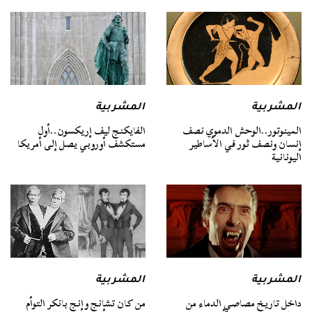
المشربية
المشربية
المينوتور..الوحش الدموي نصف
الفايكنج ليف إريكسون..أول
إنسان ونصف ثور في الأساطير
مستكشف أوروبي يصل إلى أمريكا
اليونانية
المشربية
المشربية
داخل تاريخ مصاصي الدماء من
من كان تشانج وإنج بانكر التوأم