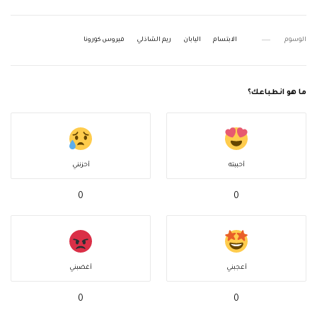
الوسوم
الابتسام
اليابان
ريم الشاذلي
فيروس كورونا
ما هو انطباعك؟
أحببته
أحزنني
0
0
أعجبني
أغضبني
0
0