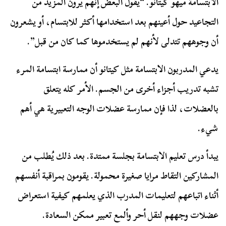
الابتسامة ميهو كيتانو. “يقول البعض إنهم يرون المزيد من
التجاعيد حول أعينهم بعد استخدامها أكثر للابتسام، أو يشعرون
أن وجوههم تتدلى لأنهم لم يستخدموها كما كان من قبل”.
يدعي المدربون الابتسامة مثل كيتانو أن ممارسة ابتسامة المرء
تشبه تدريب أجزاء أخرى من الجسم. الأمر كله يتعلق
بالعضلات، لذا فإن ممارسة عضلات الوجه التعبيرية هي أهم
شيء.
يبدأ درس تعليم الابتسامة بجلسة ممتدة. بعد ذلك يُطلب من
المشاركين التقاط مرايا صغيرة محمولة. يقومون بمراقبة أنفسهم
أثناء اتباعهم لتعليمات المدرب الذي يعلمهم كيفية استعراض
عضلات وجههم لنقل أحر وألمع تعبير ممكن السعادة.