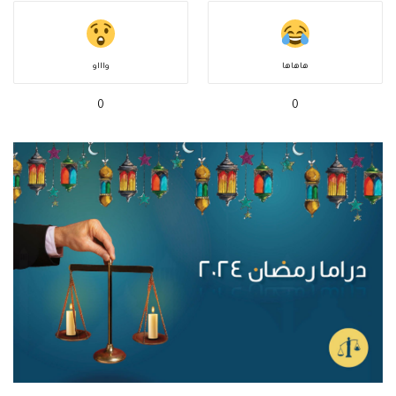
هاهاها
واااو
0
0