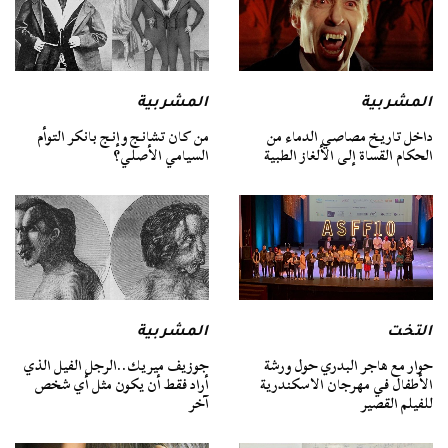
المشربية
المشربية
داخل تاريخ مصاصي الدماء من
من كان تشانج وإنج بانكر التوأم
الحكام القساة إلى الألغاز الطبية
السيامي الأصلي؟
التخت
المشربية
حوار مع هاجر البدري حول ورشة
جوزيف ميريك..الرجل الفيل الذي
الأطفال في مهرجان الاسكندرية
أراد فقط أن يكون مثل أي شخص
للفيلم القصير
آخر