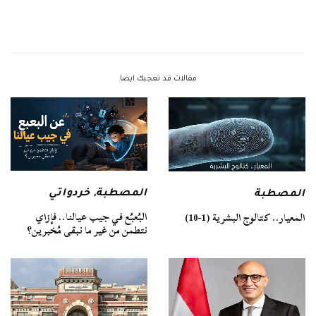
مقالات قد تعجبك ايضا
المصطبة
,
خردواتي
المصطبة
البُعبُع في جيب عيالنا.. فإزاي
المعيار.. كتالوج البشرية (1-10)
نتطمن من غير ما نبقى مُخبرين؟