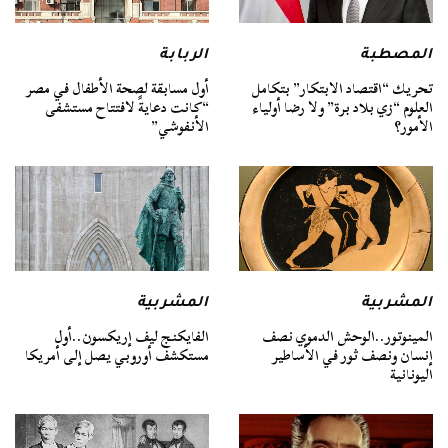
المصطبة
الربابة
تحريك “اقتصاد الابتكار” بتكامل
أول مسابقة لصحة الأطفال في مصر
العلوم “زي بلاد برة” ولا رضا أولياء
“كانت دعايةً لافتتاح مستشفى
الأمور؟
الأنفوشي”
المشربية
المشربية
المينوتور..الوحش الدموي نصف
الفايكنج ليف إريكسون..أول
إنسان ونصف ثور في الأساطير
مستكشف أوروبي يصل إلى أمريكا
اليونانية