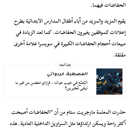
الحفاضات فيهما.
يقوم المزيد والمزيد من آباء أطفال المدارس الابتدائية بطرح
إعلانات للموظفين يغيرون الحفاضات. كما تعد الزيادة في
مبيعات أحجام الحفاضات الكبيرة في سويسرا علامة أخرى
مقلقة.
إقرأ أيضا
المصطبة
,
خردواتي
البُعبُع في جيب عيالنا.. فإزاي نتطمن من غير ما
نبقى مُخبرين؟
حذرت المعلمة مارجريت ستام من أن “الحفاضات أصبحت
أكثر راحة ويمكن ارتداؤها مثل السراويل الداخلية العادية. هذه