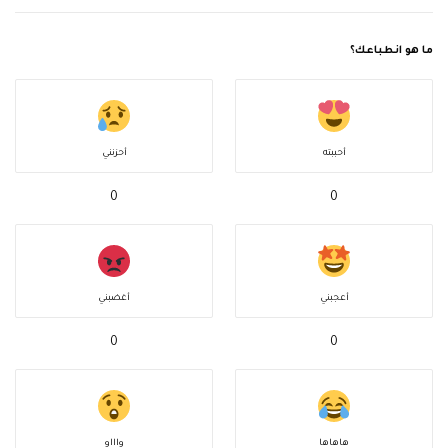
ما هو انطباعك؟
أحببته
أحزنني
0
0
أعجبني
أغضبني
0
0
هاهاها
واااو