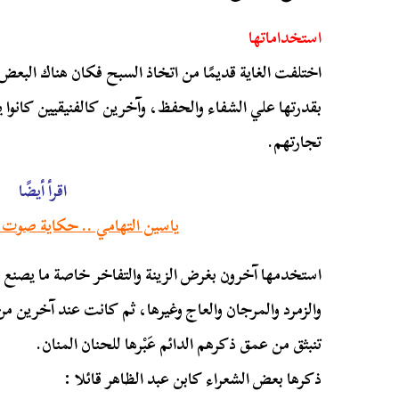
استخداماتها
اختلفت الغاية قديمًا من اتخاذ السبح فكان هناك البعض
بقدرتها علي الشفاء والحفظ، وآخرين كالفنيقيين كانوا
تجارتهم.
اقرأ أيضًا
ياسين التهامي .. حكاية صوت ا
استخدمها آخرون بغرض الزينة والتفاخر خاصة ما يصنع م
والزمرد والمرجان والعاج وغيرها، ثم كانت عند آخرين من أ
تنبثق من عمق ذكرهم الدائم عَبْرها للحنان المنان.
ذكرها بعض الشعراء كابن عبد الظاهر قائلا :