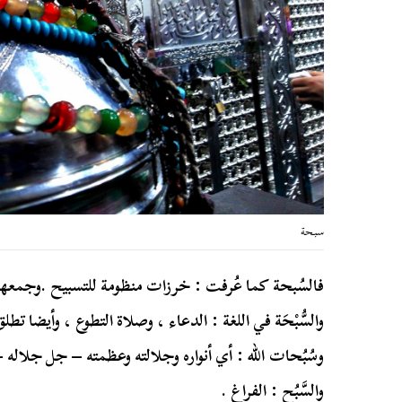
سبحة
فالسُبحة كما عُرفت : خرزات منظومة للتسبيح .وجمعها س
والسُّبْحَة في اللغة : الدعاء ، وصلاة التطوع ، وأيضا ت
وسُبُحات الله : أي أنواره وجلالته وعظمته – جل جلاله –
والسَّبُح : الفراغ .