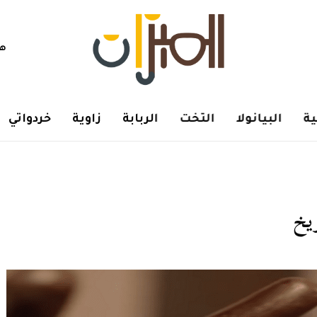
هم
ة
البيانولا
التخت
الربابة
زاوية
خردواتي
ريخ