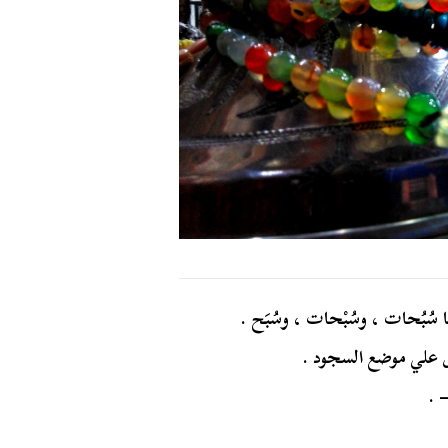
ُبُحات ، وسُبْحات ، وسُبَح .
طلق علي موضع السجود .
 .