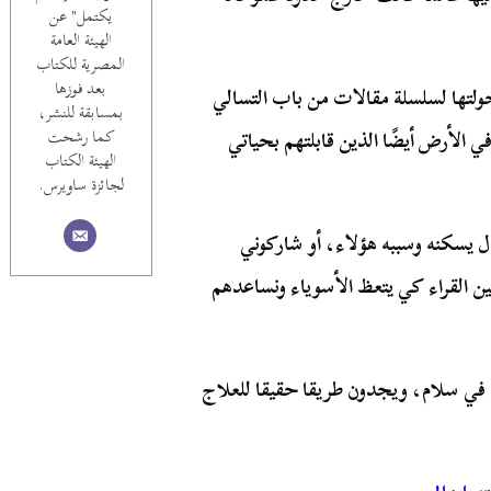
يكتمل" عن
الهيئة العامة
المصرية للكتاب
بعد فوزها
حولتها لسلسلة مقالات من باب التسالي
بمسابقة للنشر،
 الأرض أيضًا الذين قابلتهم بحياتي
كما رشحت
الهيئة الكتاب
لجائزة ساويرس.
ل يسكنه وسببه هؤلاء، أو شاركوني
 القراء كي يتعظ الأسوياء ونساعدهم
في سلام، ويجدون طريقا حقيقا للعلاج