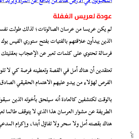
المخبولون في الأرض هناك من يدافع عن المرأة ويريد اغ
عودة لعريس الغفلة
لم يكن عريسا من عرسان الصالونات؛ لذلك طولت نفسي
الذين يبدأون علاقتهم بالفتيات بفتح ستوري الفيس بو
فرسالة تحتوي على كلمات تعبر عن الإعجاب بعقليتك وأ
تعتقدين أن هناك أمل في القصة وتعطينه فرصة كي لا تل
الفرص لهؤلاء من يبدو عليهم الاهتمام الحقيقي الصادق.
بالوقت تكتشفين كالعادة أنه سيلحق بأخوته الذين سبقون
الطريفة عن مشوار العرسان هذا الذي لا يتوقف طالما ت
هناك بقصته أمل ولا سحر ولا تفاؤل أبدا، وإكرام المد