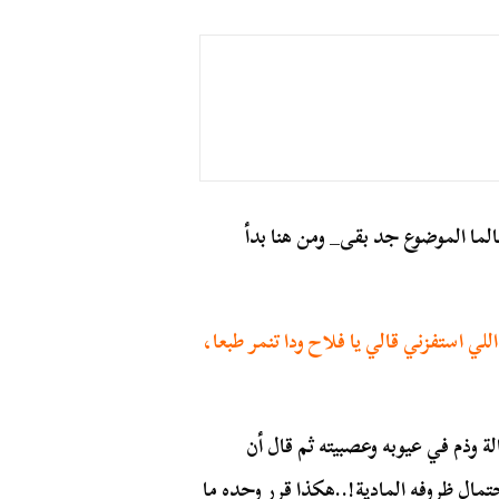
الما الموضوع جد بقى_ ومن هنا بدأ
 استفزني قالي يا فلاح ودا تنمر طبعا،
وذم في عيوبه وعصبيته ثم قال أن
تمال ظروفه المادية!..هكذا قرر وحده ما