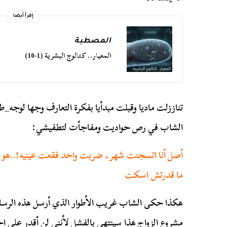
إقرأ أيضا
المصطبة
المعيار.. كتالوج البشرية (1-10)
تناززلت ماديا وقبلت مبدأيا بفكرة التعارف وجها لوجه_ط
الشاب في رص حواديت ومفاجأت لتطفيشي:
أصل أنا اتسجنت شهر، ضربت واحد فقعت عينيه!..هو اللي
ما قدرتش اسكت
هكذا حكى الشاب غريب الأطوار الذي أرسل هذه الرسالة 
مشروع الزواج هذا سينتهي بالفشل لأنني لن أقدر على اح