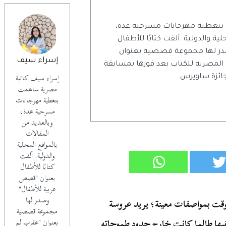
بتغطية مهرجانات مسرحية عدة،
ية والدولية. ألفت كتابًا للأطفال
در لها مجموعة قصصية بعنوان
إسراء سيف
 المصرية للكتاب بعد فوزها بمسابقة
إسراء سيف كاتبة
جائزة ساويرس.
مصرية ساهمت
بتغطية مهرجانات
مسرحية عدة،
وبالعديد من
المقالات
بالمواقع المحلية
والدولية. ألفت
كتابًا للأطفال
بعنوان "قصص
عربية للأطفال"
وصدر لها
لوقت بمواصفات معينة؛ يريد عروسة
مجموعة قصصية
غيها طالما كانت خارج حدود طموحاته
بعنوان "عقرب لم