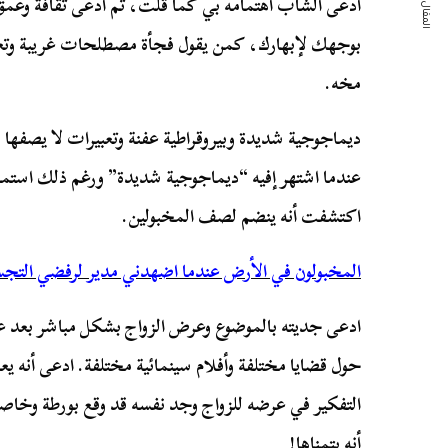
المقال التالي
ادعى الشاب اهتمامه بي كما قلت، ثم ادعى ثقافة وعمق
بوجهك لإبهارك، كمن يقول فجأة مصطلحات غريبة وت
مخه.
ديماجوجية شديدة وبيروقراطية عفنة وتعبيرات لا يصفها 
عندما اشتهر إفيه “ديماجوجية شديدة” ورغم ذلك استم
اكتشفت أنه ينضم لصف المخبولين.
المخبولون في الأرض عندما اضهدني مدير لرفضي التج
ادعى جديته بالموضوع وعرض الزواج بشكل مباشر بعد عد
حول قضايا مختلفة وأفلام سينمائية مختلفة. ادعى أنه ي
التفكير في عرضه للزواج وجد نفسه قد وقع بورطة وخاصة
أنه يتمناها!