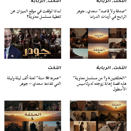
التخت
,
الربابة
التخت
,
الربابة
“صدفة ولا قاصد” سعدي ـ جوهر
لماذا توقفت في موقع الميزان عن
الرابح في أزمات الدراما
تغطية مسلسل معاوية؟
التخت
,
الربابة
التخت
“الحلقتين 6 و7 من مسلسل معاوية”
“عمرها 50 سنة” لعنة ألف ليلة وليلة
هذه قصة إهانة زوجته له وتأسيس
التي تفادها سعدي – جوهر
الأسطول