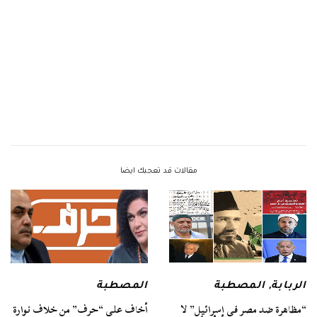
مقالات قد تعجبك ايضا
الربابة
,
المصطبة
المصطبة
“مظاهرة ضد مصر في إسرائيل” لا
أخاف على “حرف” من خلاف نوارة