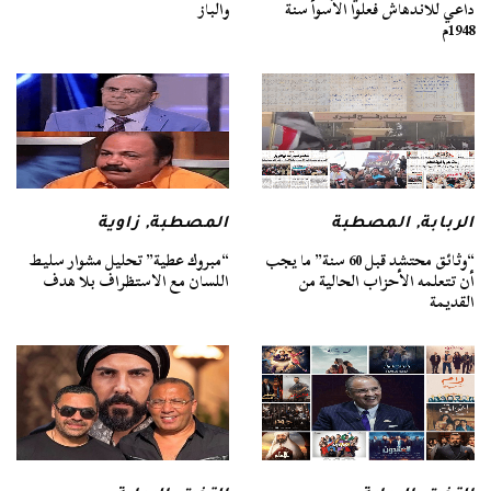
داعي للاندهاش فعلوا الأسوأ سنة
والباز
1948م
الربابة
,
المصطبة
المصطبة
,
زاوية
“وثائق محتشد قبل 60 سنة” ما يجب
“مبروك عطية” تحليل مشوار سليط
أن تتعلمه الأحزاب الحالية من
اللسان مع الاستظراف بلا هدف
القديمة