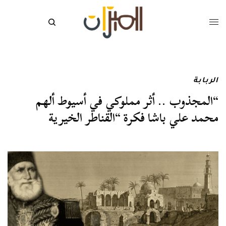
الربابة
“المجذوب .. أثر مملوكي في أسيوط ألهم
محمد علي باشا فكرة “القناطر الخيرية