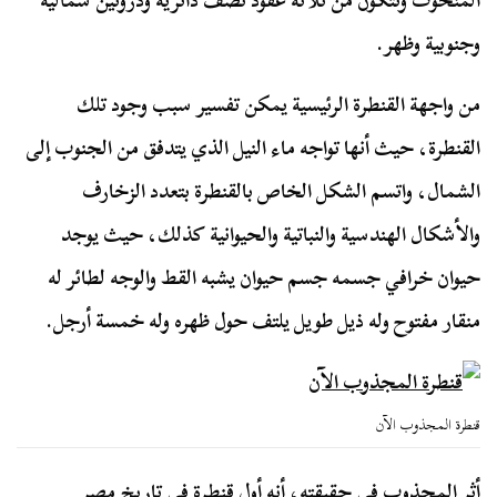
المنحوت وتتكون من ثلاثة عقود نصف دائرية ودروتين شمالية
وجنوبية وظهر‏.
من واجهة القنطرة الرئيسية يمكن تفسير سبب وجود تلك
القنطرة، حيث أنها تواجه ماء النيل الذي يتدفق من الجنوب إلى
الشمال، واتسم الشكل الخاص بالقنطرة بتعدد الزخارف
والأشكال الهندسية والنباتية والحيوانية كذلك، حيث يوجد
حيوان خرافي جسمه جسم حيوان يشبه القط والوجه لطائر له
منقار مفتوح وله ذيل طويل يلتف حول ظهره وله خمسة أرجل‏.‏
قنطرة المجذوب الآن
أثر المجذوب في حقيقته، أنه أول قنطرة في تاريخ مصر