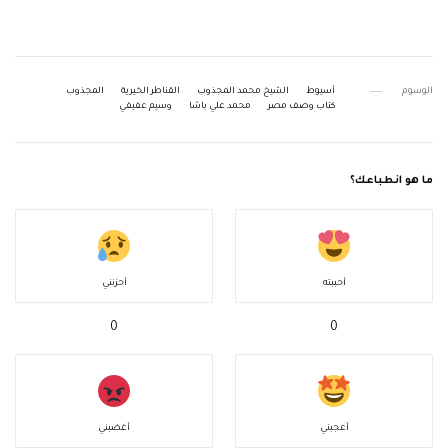
الوسوم
أسيوط
الشيخ محمد المجذوب
القناطر الخيرية
المجذوب
كتاب وصف مصر
محمد علي باشا
وسيم عفيفي
ما هو انطباعك؟
أحببته
أحزنني
0
0
أعجبني
أغضبني