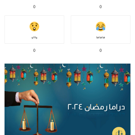
0
0
هاهاها
واااو
0
0