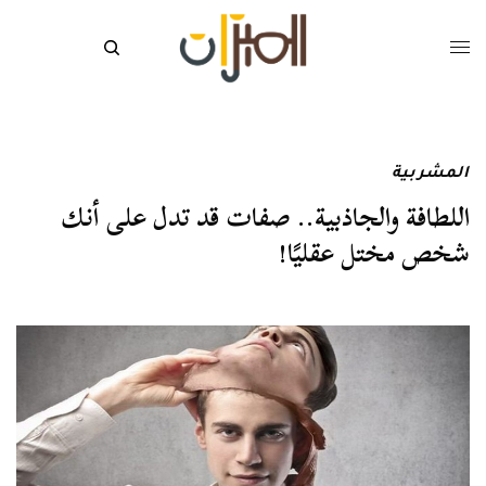
المشربية
اللطافة والجاذبية.. صفات قد تدل على أنك
شخص مختل عقليًا!