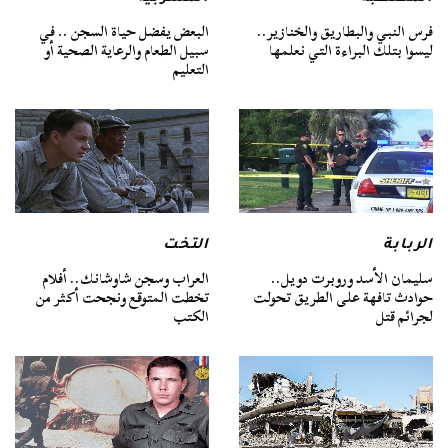
فرس النبي والبطاريق والخنازير..
البعض يفضل حياة السجن .. في
ليسوا بتلك البراءة التي نعلمها
سبيل الطعام والرعاية الصحية أو
التعليم
الربابة
التخت
سليمان الأسد وروبرت دويل..
العراب وسجن شاوشانك.. أفلام
حوادث تافهة على الطريق تحولت
تخطت المتوقع ونجحت أكثر من
لجرائم قتل
الكتب