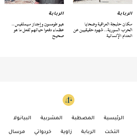
الربابة
الربابة
سكان حلبجة العراقية وضحايا
هيو طومسون وإجناز سيملفيس..
الحرب السورية.. شهود حقيقيين عن
عظماء دفعوا حياتهم لفعل ما هو
انعدام الإنسانية
صحيح
الرئيسية
المصطبة
المشربية
البيانولا
التخت
الربابة
زاوية
خردواتي
مرسال