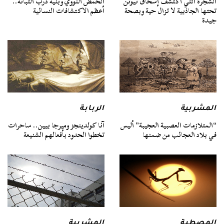
الشجرة التي اكتشف إسحاق نيوتن
الحمض النووي وبنية درب التبانة..
تحتها الجاذبية لا تزال حية وبصحة
أعظم الاكتشافات النسائية
جيدة
المشربية
الربابة
“المتلازمات العصبية العجيبة” أليس
آنا كولدينجز وميرجا بيين.. ساحرات
في بلاد العجائب من ضمنها
تخطوا الحدود بأفعالهم الشنيعة
المصطبة
المشربية