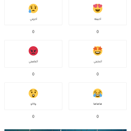
أحببته
أحزنني
0
0
أعجبني
أغضبني
0
0
هاهاها
واااو
0
0