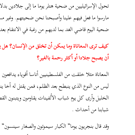
تحول الإسرائيليين من ضحية هتلر يوما ما إلى جلادين بدلا 
مارسوا ما فعل فيهم علينا وأصبحنا نحن ضحيتهم. وغير 
ضحية اليوم قاضي الغد بما لديهم من رغبة في الانتقام بعد
كيف ترى المعاناة وما يمكن أن تخلق من الإنسان؟ هل يخ
أن يصبح جلادا أو أكثر رحمة بالغير؟
المعاناة مثلا خلقت من الفلسطينيين أناسا أقوياء يدافعو
ليس من النوع الذي ينبطح بعد الظلم، فمن يقتل له أخا ينتقم
الخليل وأرى كل يوم شباب الألفينات يقاومون ويتبنون القضي
شبابنا من أحداث .
وقد قال بنجريون يوما” الكبار سيموتون والصغار سينسو