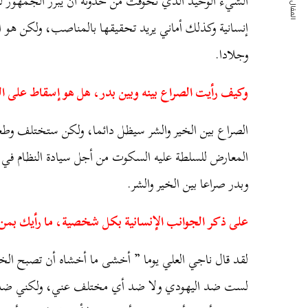
المقال التالي
الشيء الوحيد الذي تخوفت من حدوثه أن يبرر الجمهور لل
إنسانية وكذلك أماني يريد تحقيقها بالمناصب، ولكن هو اخ
وجلادا.
وكيف رأيت الصراع بينه وبين بدر، هل هو إسقاط على ال
الصراع بين الخير والشر سيظل دائما، ولكن ستختلف وطعا
المعارض للسلطة عليه السكوت من أجل سيادة النظام في ن
وبدر صراعا بين الخير والشر.
على ذكر الجوانب الإنسانية بكل شخصية، ما رأيك بمن 
لقد قال ناجي العلي يوما ” أخشى ما أخشاه أن تصبح الخيا
لست ضد اليهودي ولا ضد أي مختلف عني، ولكني ضد ا