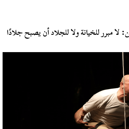
لا مبرر للخيانة ولا للجلاد أن يصبح جلادًا