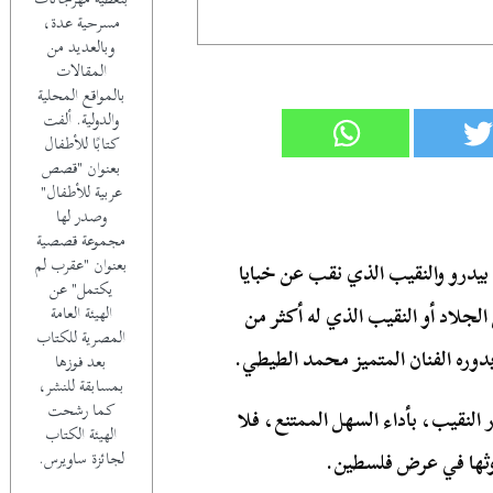
مسرحية عدة،
وبالعديد من
المقالات
بالمواقع المحلية
والدولية. ألفت
كتابًا للأطفال
بعنوان "قصص
عربية للأطفال"
وصدر لها
مجموعة قصصية
بعنوان "عقرب لم
 بيدرو والنقيب الذي نقب عن خبايا
يكتمل" عن
جلاد أو النقيب الذي له أكثر من
الهيئة العامة
المصرية للكتاب
وره الفنان المتميز محمد الطيطي.
بعد فوزها
بمسابقة للنشر،
كما رشحت
 النقيب، بأداء السهل الممتنع، فلا
الهيئة الكتاب
وثها في عرض فلسطين.
لجائزة ساويرس.