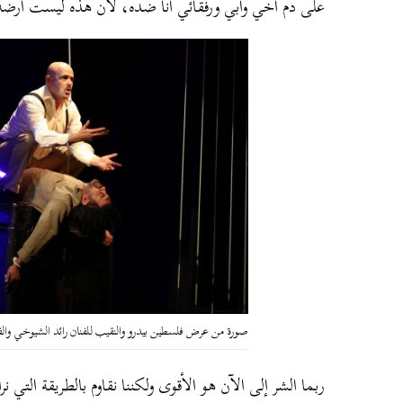
على دم أخي وأبي ورفقائي أنا ضده، لأن هذه ليست أرض
صورة من عرض فلسطين بيدرو والنقيب للفنان رائد الشيوخي وا
ربما الشر إلى الآن هو الأقوى ولكننا نقاوم بالطريقة التي ن