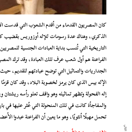
كان المصريون القدماء من أقدم الشعوب التي قدست الأ
الذكري، وهناك عدة رسومات للإله أوزوريس بقضيب كبي
التاريخية التي تُنسب بداية العبادات الجنسية للمصريين
الفراعنة هم أول شعب عرف تلك العبادة، وقد ترك المصر
الجداريات والتماثيل التي توضح عبادتهم للقديم، حي
الإله بيس الذي كان يرمز لخصوبة البلاد، وقد كان قزمً
إله الفحولة وتظهر تماثيله وهو واقف تعلو رأسه ريشتا
والمفاجأة كانت في تلك المنحوتة التي عُثر عليها في ب
تحمل مهبلًا أنثويًا، وهو ما يعين أن الفراعنة عبدوا الأعض