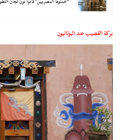
“عملوها المصريين” قادوا دون لجان التطوي
بركة القضيب عند البوتانيون