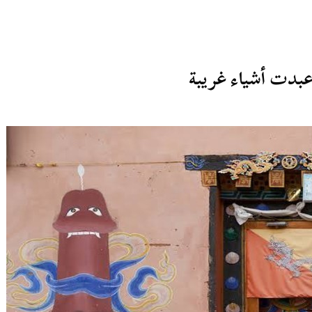
 عبدت أشياء غريبة