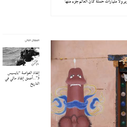
ر ولا مليارات حملة كان العالم جزء منها
المقال التالي
إنقاذ الغواصة “بايسيس
3”..أعمق إنقاذ مائي في
التاريخ