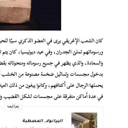
كان الشعب الإغريقي يرى في العضو الذكري سببًا للحيا
ورسوماتهم تملئ الجدران، وفي عيد ديونيسيا، كان يتم تق
والسعادة، والذي يظهر في جميع رسوماته ومنحوتاته ب
بدخول مجسمات وتماثيل ضخمة مصنوعة من الخشب أو
يحملها الرجال على أكتافهم، وكانوا يبغون من ذلك العيد 
في عدة أماكن متفرقة على مجسمات لشكل القضيب وا
إقرأ أيضا
البيانولا
,
المصطبة