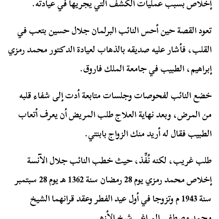
إخلاص بسبب عمليات الكشف التي يجريها في عيادته.
تعود القصة حين أحس النائب البرلمان جلال حسين بتعب في
القلب، فأشار عليه صديقه بالذهاب لعيادة الدكتور محمد رمزي
إبراهيم، الطبيب في جامعة الملك فاروق.
خضع النائب لفحوصات وجلسات متابعة أدت إلى شفاء قلبه
من المرض، وبعد نهاية العلاج طلب المريض أن يعرف أتعاب
الطبيب فقال له أريد منك الزواج بابنتي.
طلب غريب، لكنه نُفِّذ، حيث خطب النائب جلال الآنسة
إخلاص محمد رمزي يوم 28 رمضان سنة 1362 هـ يوم 28 سبتمبر
سنة 1943 م وتزوجا في أول عيد الفطر وعقد قرانهما الشيخ
محمد مصطفى المراغي شيخ الأزهر.