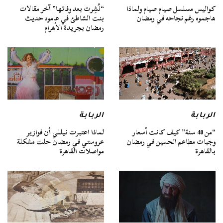
كواليس مسلسل صيام صيام ولماذا
“نُشِرت بعد وفاتها” آخر مقالات
هاجموه رغم نجاحه في رمضان
بنت الشاطئ في عامود حديث
رمضان بجريدة الأهرام
الربابة
الربابة
“من 40 سنة” كيف كانت أسعار
لماذا اعتبرت نيللي أن فوازير
وجبات مطاعم الحسين في رمضان
عروستي في رمضان حلت مشكلة
بالقاهرة
مواصلات القاهرة