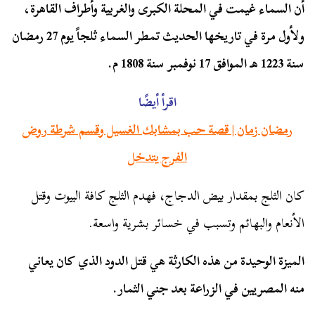
أن السماء غيمت في المحلة الكبرى والغربية وأطراف القاهرة،
ولأول مرة في تاريخها الحديث تمطر السماء ثلجاً يوم 27 رمضان
سنة 1223 هـ الموافق 17 نوفمبر سنة 1808 م.
اقرأ أيضًا
رمضان زمان | قصة حب بمشابك الغسيل وقسم شرطة روض
الفرج يتدخل
كان الثلج بمقدار بيض الدجاج، فهدم الثلج كافة البيوت وقتل
الأنعام والبهائم وتسبب في خسائر بشرية واسعة.
الميزة الوحيدة من هذه الكارثة هي قتل الدود الذي كان يعاني
منه المصريين في الزراعة بعد جني الثمار.