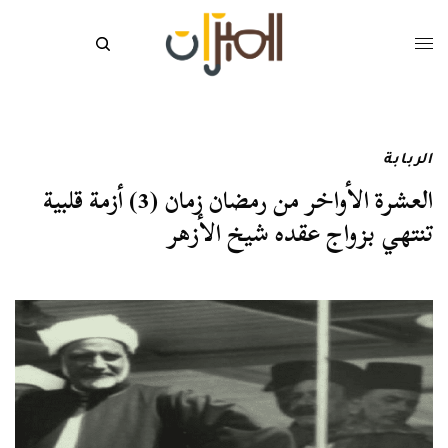
الربابة
العشرة الأواخر من رمضان زمان (3) أزمة قلبية
تنتهي بزواج عقده شيخ الأزهر