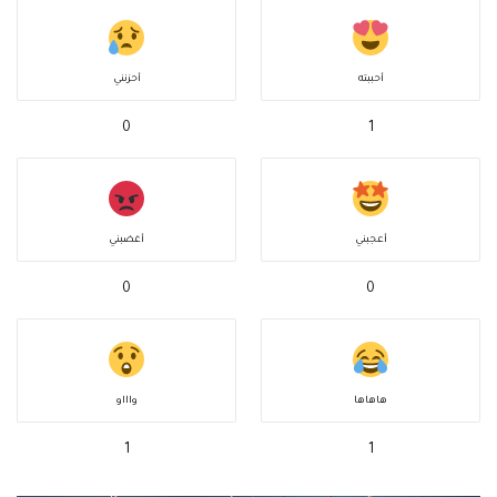
أحببته
أحزنني
0
1
أعجبني
أغضبني
0
0
هاهاها
واااو
1
1