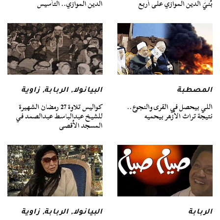
بُنيَ الدين الموازي على أربع
الدين الموازي.. التأسيس
المصطبة
البيانولا
,
الربابة
,
زاوية
اللي بيحصل في القرى والنجوع..
كواليس تلاوة 27 رمضان الشهيرة
نتيجة تراث الأزهر بيحميه
للشيخ عبدالباسط عبدالصمد في
المسجد الأقصى
الربابة
البيانولا
,
الربابة
,
زاوية