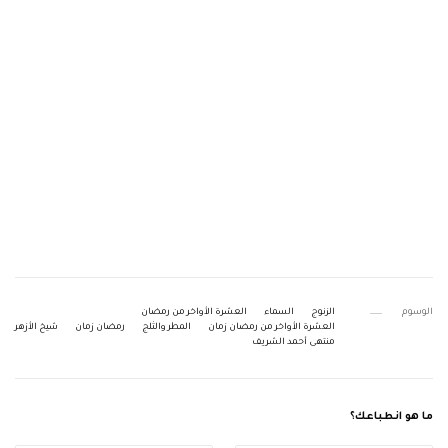
الوسوم
الزنوج
السماء
العشرة الأواخر من رمضان
العشرة الأواخر من رمضان زمان
المطر والثلج
رمضان زمان
شيخ الأزهر
منتهى أحمد الشريف
ما هو انطباعك؟