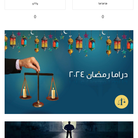
هاهاها
واااو
0
0