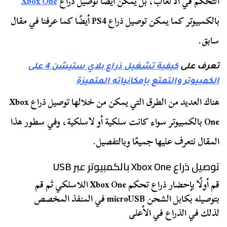
التحكم في الألعاب، بل يمكن أيضًا توصيل ذراع
Xbox One
بالكمبيوتر كما يمكن توصيل ذراع PS4 أيضًا كما عرفنا في مقال
سابق.
تعرف على
كيفية تشغيل ذراع بلاي ستيشن 4 على
الكمبيوتر والتمتع بإمكانياته المتميزة
هناك العديد من الطرق التي يمكن من خلالها توصيل ذراع Xbox
One بالكمبيوتر سواء كانت سلكية أو لاسلكية، وفي سطور هذا
المقال نتعرف عليها جميعًا وبالتفصيل.
توصيل ذراع Xbox One بالكمبيوتر عبر USB
قم أولًا بإحضار ذراع تحكم Xbox One اللاسلكي ثم قم
بتوصيله بكابل الشحن microUSB في المنفذ المخصص
لذلك في الذراع في الأعلى