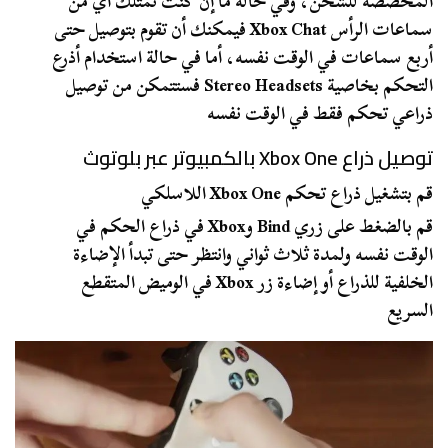
المخصصة للشحن، وفي حالة ما إن كنت تمتلك أي من
سماعات الرأس Xbox Chat فيمكنك أن تقوم بتوصيل حتى
أربع سماعات في الوقت نفسه، أما في حالة استخدام أذرع
التحكم بخاصية Stereo Headsets فستتمكن من توصيل
ذراعي تحكم فقط في الوقت نفسه
توصيل ذراع Xbox One بالكمبيوتر عبر بلوتوث
قم بتشغيل ذراع تحكم Xbox One اللاسلكي
قم بالضغط على زري Bind وXbox في ذراع الحكم في
الوقت نفسه ولمدة ثلاث ثواني وانتظر حتى تبدأ الإضاءة
الخلفية للذراع أو إضاءة زر Xbox في الوميض المتقطع
السريع