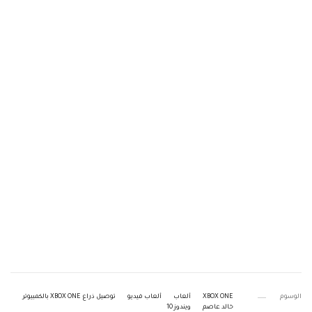
الوسوم
XBOX ONE
ألعاب
ألعاب فيديو
توصيل ذراع XBOX ONE بالكمبيوتر
خالد عاصم
ويندوز 10