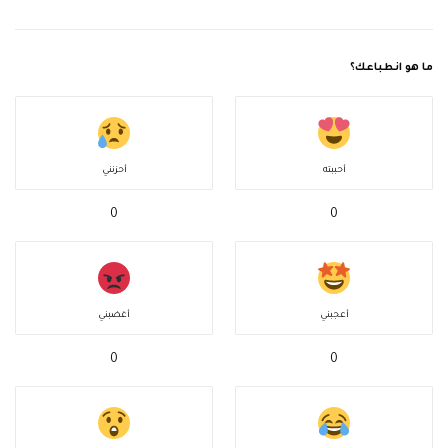
ما هو انطباعك؟
أحببته
أحزنني
0
0
أعجبني
أغضبني
0
0