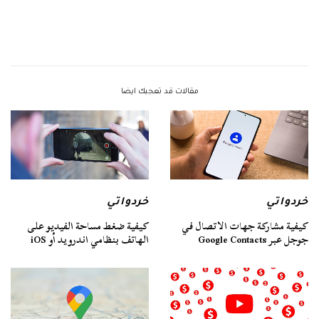
مقالات قد تعجبك ايضا
خردواتي
خردواتي
كيفية مشاركة جهات الاتصال في
كيفية ضغط مساحة الفيديو على
جوجل عبر Google Contacts
الهاتف بنظامي اندرويد أو iOS