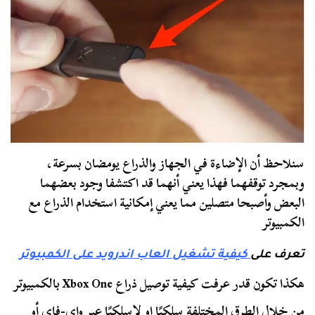
سنلاحظ أن الإضاءة في الجهاز والذراع يومضان بسرعة،
وبمجرد توقفهما فهذا يعني أنهما قد اكتشفا وجود بعضهما
البعض وأصبحا متصلين مما يعني إمكانية استخدام الذراع مع
الكمبيوتر
تعرف على
كيفية تشغيل العاب اندرويد على الكمبيوتر
هكذا تكون قدر عرفت كيفية توصيل ذراع Xbox One بالكمبيوتر
من خلال الطرق المختلفة سلكيًا او لاسلكيًا عبر واي-فاي أو