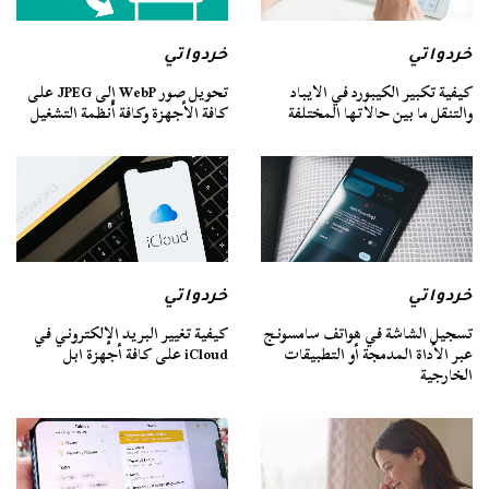
خردواتي
خردواتي
كيفية تكبير الكيبورد في الايباد
تحويل صور WebP إلى JPEG على
والتنقل ما بين حالاتها المختلفة
كافة الأجهزة وكافة أنظمة التشغيل
خردواتي
خردواتي
تسجيل الشاشة في هواتف سامسونج
كيفية تغيير البريد الإلكتروني في
عبر الأداة المدمجة أو التطبيقات
iCloud على كافة أجهزة ابل
الخارجية