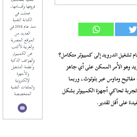
فروعها وأقسامها،
عملت في
الكتابة التقنية
منذ عام 2014 في
العديد من
المواقع المصرية
والعربية لأكتب
عن الكمبيوتر
ام تشغيل اندرويد إلى كمبيوتر متكامل؟
والهواتف الذكية
د وهو الأمر الممكن على أي جاهز
وأنظمة التشغيل
والأجهزة
فاتيح وماوس عبر بلوتوث، وربما
الإلكترونية
والملفات التقنية
جربة تحاكي أجهزة الكمبيوتر بشكل
المتخصصة
يدة على أقل تقدير.