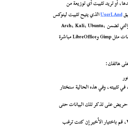
دها، أو تريد تثبيت أي توزيعة من
يق
UserLAnd
الذي يتيح تثبيت لينوكس
على الاندرويد أيًا ما كان التوزيع الذي ترغب في تثبيته والتي تضمن Arch، Kali، Ubuntu،
Debian وAlpine، كما يمكنك التطبيق من تشغيل تطبيقات مثل Gimp وLibreOffice مباشرة
في تثبيته، وفي هذه الحالية سنختار
 حريض على تذكر تلك البيانات حتى
سيطلي منك التطبيق الاختيار ما بين خياري SSH وVNC، قم باختيار الأخير إن كنت ترغب