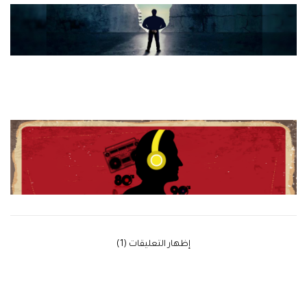
‫إظهار التعليقات (1)