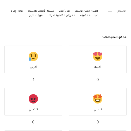
الوسوم
الفنان حسن يوسف
تقى أيمن
سينما الأبيض والأسود
عادل إمام
عبد الله مشرف
مهرجان القاهرة للدراما
ميرفت أمين
ما هو انطباعك؟
أحببته
أحزنني
1
0
أعجبني
أغضبني
0
0