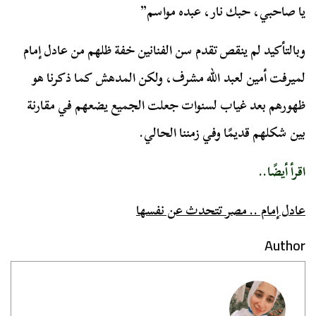
يا صاحبي، حبك نار، عبده مواسم”
وبالتأكيد لم ينقص تقدم سن الفنانين خفة ظلهم من عادل إمام
لميرفت أمين لعبد الله مشرف، ولكن المدهش كما ذكرنا هو
ظهورهم بعد غياب لسنوات جعلت الجميع يضعهم في مقارنة
بين شكلهم قديمًا وفي زمننا الحالي.
اقرأ أيضًا..
عادل إمام .. مصر تتحدث عن نفسها
Author