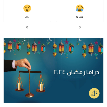
هاهاها
واااو
0
0