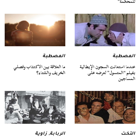
للمحكمة”
المصطبة
المصطبة
عندما استعانت السجون الإيطالية
ما العلاقة بين الاكتئاب وفصلي
بفيلم “المتسول” لعرضه على
الخريف والشتاء؟
المساجين
التخت
الربابة
,
زاوية