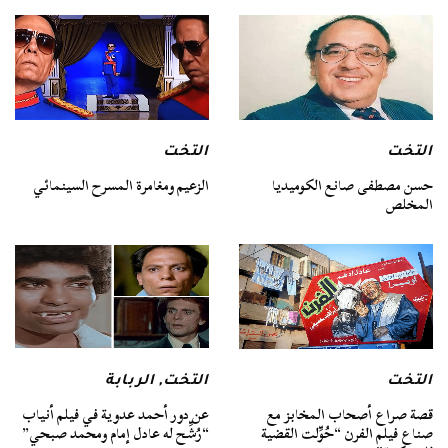
التخت
التخت
حسن مصطفى صانع الكوميديا
الزعيم ومغامرة المسرح السينمائي
المخلص
التخت
التخت
,
الربابة
قصة صراع أصحاب المخابز مع
عن دور أحمد عدوية في فيلم أنياب
صناع فيلم الفرن “حُوِّلت القضية
“رُشِّح له عادل إمام ومحمد صبحي”