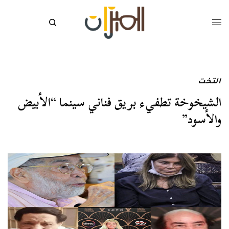
التخت
الشيخوخة تطفيء بريق فناني سينما “الأبيض
والأسود”