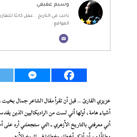
وسيم عفيفي
باحث في التاريخ .. عمل كاتبًا للتقاري
المواقع
أشياء هامة، أولها أني لست من الراديكاليين الذين يقدسو
أني معرفتي بالتاريخ الأزهري ــ التي ستجعلني أرد على 
مطلقًا من أن أذكر أخطاء وخطايا في تاريخ الأزهر.