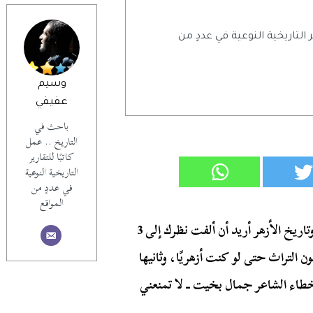
ر التاريخية النوعية في عددٍ من
وسيم
عفيفي
باحث في
التاريخ .. عمل
كاتبًا للتقارير
التاريخية النوعية
في عددٍ من
المواقع
عزيزي القارئ .. قبل أن تقرأ مقال الشاعر جمال بخيت وتاريخ الأزهر أريد أن ألفت نظرك إلى 3
ن التراث حتى لو كنت أزهريًا، وثانيها
أخطاء الشاعر جمال بخيت ــ لا تمنعني