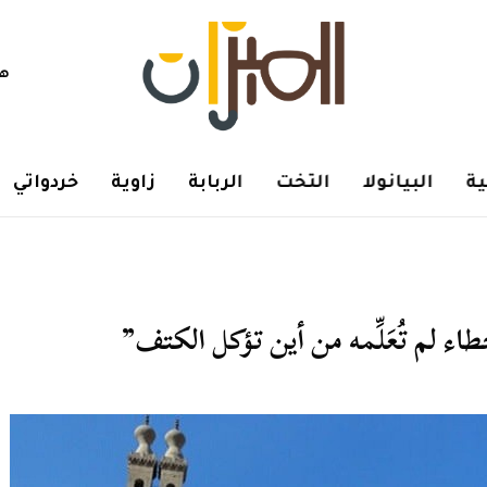
هم
ة
البيانولا
التخت
الربابة
زاوية
خردواتي
ء لم تُعَلِّمه من أين تؤكل الكتف”