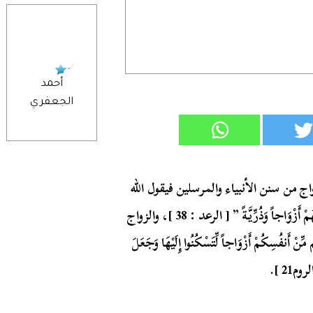
أحمد
الجعفري
 من سنن الأنبياء والمرسلين فيقول الله
أَزْوَاجاً وَذُرِّيَّةً ” [ الرعد : 38 ]،
والزواج
نفُسِكُمْ أَزْوَاجاً لِّتَسْكُنُوا إِلَيْهَا وَجَعَلَ
وم21 ].