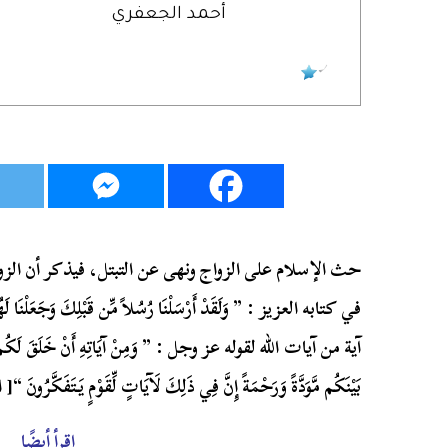
أحمد الجعفري
حث الإسلام على الزواج ونهى عن التبتل، فيذكر أن الزواج
في كتابه العزيز : ” وَلَقَدْ أَرْسَلْنَا رُسُلاً مِّن قَبْلِكَ وَجَعَلْنَا لَهُمْ 
آية من آيات الله لقوله عز وجل : ” وَمِنْ آيَاتِهِ أَنْ خَلَقَ لَكُم مِّنْ أَ
بَيْنَكُم مَّوَدَّةً وَرَحْمَةً إِنَّ فِي ذَلِكَ لَآيَاتٍ لِّقَوْمٍ يَتَفَكَّرُونَ “[ الر
اقرأ أيضًا