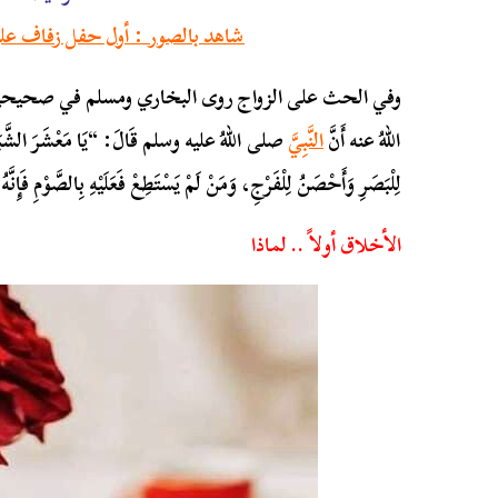
شاهد بالصور : أول حفل زفاف على 
وفي الحث على الزواج روى البخاري ومسلم في صحيحيهما مِن
اللهُ عنه أَنَّ
النَّبِيَّ
صلى اللهُ عليه وسلم قَالَ: “يَا مَعْشَرَ الشَّبَابِ مَنِ
لِلْبَصَرِ وَأَحْصَنُ لِلْفَرْجِ، وَمَنْ لَمْ يَسْتَطِعْ فَعَلَيْهِ بِالصَّوْمِ فَإِنَّه
الأخلاق أولاً .. لماذا