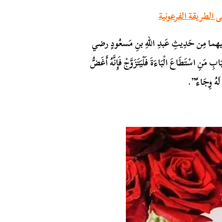
الطريقة الفرعونية
 حَدِيثِ عَبدِ اللهِ بنِ مَسعُودٍ رضي
 اسْتَطَاعَ الْبَاءَةَ فَلْيَتَزَوَّجْ فَإِنَّهُ أَغَضُّ
ُ لَهُ وِجَاءٌ”.