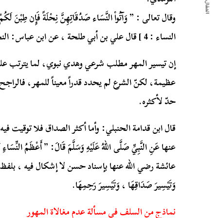
المقال التالي
وقال تعالى : ” وَآتُواْ النَّسَاء صَدُقَاتِهِنَّ نِحْلَةً فَإِن طِبْنَ لَكُمْ عَ
النساء : 4 ] قال علي بن أبي طلحة ، عن ابن عباس: النحلة : المهر . ( تفسير ابن كثير )
إن تيسير المهر مطلب شرعي وهدي نبوي، لما يترتب على
عظيمة، لكنّ الشرع لم يحدد قدراً معيناً للمهر، فالراجح 
حدّ لأكثره.
قال ابن قدامة الحنبلي: وأما أكثر الصداق فلا توقيت فيه بإ
عنها عَنِ النَّبِيِّ صَلَّى اللهُ عَلَيْهِ وَسَلَّمَ قَالَ: ” أَعْظَمُ النِّس
عائشة رضي الله عنها بإسناد حسن لا إشكال فيه ، بلفظ : إِنَّ مِنْ 
وَتَيْسِيرَ صَدَاقِهَا ، وَتَيْسِيرَ رَحِمِهَا.
نماذج من السلف في مسألة عدم مغالاة المهور