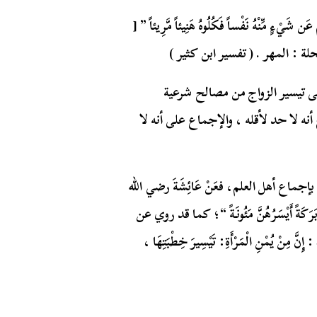
ن شَيْءٍ مِّنْهُ نَفْساً فَكُلُوهُ هَنِيئاً مَّرِيئاً ” [
 تيسير الزواج من مصالح شرعية
أنه لا حد لأقله ، والإجماع على أنه لا
جماع أهل العلم، فعَنْ عَائِشَةَ رضي الله
َاءِ بَرَكَةً أَيْسَرُهُنَّ مَئُونَةً “؛ كما قد روي عن
يُمْنِ الْمَرْأَةِ: تَيْسِيرَ خِطْبَتِهَا ،