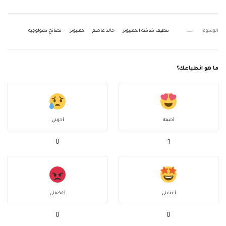
الوسوم
تنظيف شاشة الكمبيوتر
خالد عاصم
كمبيوتر
نصائح تكنولوجية
ما هو انطباعك؟
أحببته
أحزنني
0
1
أعجبني
أغضبني
0
0