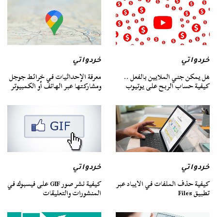
خردواتي
خردواتي
هل يمكن جني الملايين بالفعل ..
معرفة الإحداثيات في خرائط جوجل
كيفية حساب الربح على يوتيوب
ومشاركتها عبر الهاتف أو الكمبيوتر
خردواتي
خردواتي
كيفية حذف الملفات في الايباد عبر
كيفية نشر صور GIF على فيسبوك في
تطبيق Files
المنشورات والتعليقات