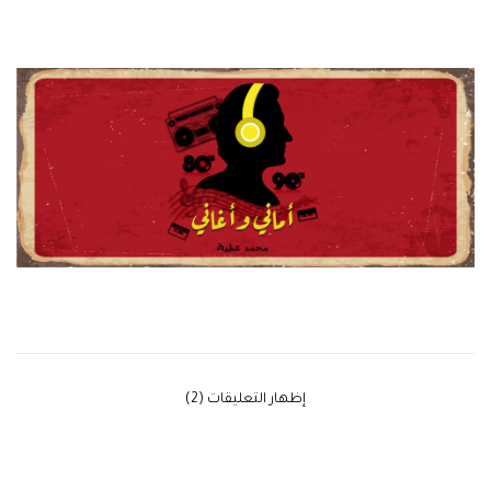
‫إظهار التعليقات (2)