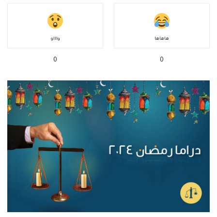
هاهاها
واااو
0
0