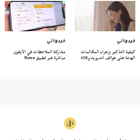
خردواتي
خردواتي
كيفية التذكير بإجراء المكالمات
مشاركة الملاحظات في الايفون
الهامة على هواتف اندرويد وiOS
مباشرة عبر تطبيق Notes