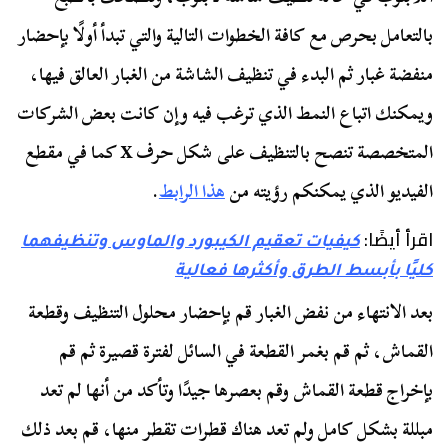
بالتعامل بحرص مع كافة الخطوات التالية والتي تبدأ أولًا بإحضار
منفضة غبار ثم البدء في تنظيف الشاشة من الغبار العالق فيها،
ويمكنك اتباع النمط الذي ترغب فيه وإن كانت بعض الشركات
المتخصصة تنصح بالتنظيف على شكل حرف X كما في مقطع
الفيديو الذي يمكنكم رؤيته من
هذا الرابط
.
اقرأ أيضًا:
كيفيات تعقيم الكيبورد والماوس وتنظيفهما
كليًا بأبسط الطرق وأكثرها فعالية
بعد الانتهاء من نفض الغبار قم بإحضار محلول التنظيف وقطعة
القماش، ثم قم بغمر القطعة في السائل لفترة قصيرة ثم قم
بإخراج قطعة القماش وقم بعصرها جيدًا وتأكد من أنها لم تعد
مبللة بشكل كامل ولم تعد هناك قطرات تقطر منها، قم بعد ذلك