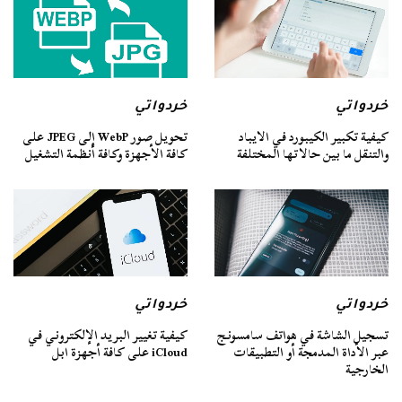
خردواتي
خردواتي
كيفية تكبير الكيبورد في الايباد
تحويل صور WebP إلى JPEG على
والتنقل ما بين حالاتها المختلفة
كافة الأجهزة وكافة أنظمة التشغيل
خردواتي
خردواتي
تسجيل الشاشة في هواتف سامسونج
كيفية تغيير البريد الإلكتروني في
عبر الأداة المدمجة أو التطبيقات
iCloud على كافة أجهزة ابل
الخارجية