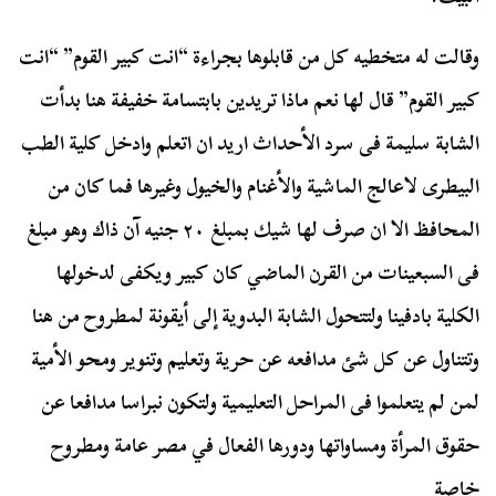
وقالت له متخطيه كل من قابلوها بجراءة “انت كبير القوم” “انت
كبير القوم” قال لها نعم ماذا تريدين بابتسامة خفيفة هنا بدأت
الشابة سليمة فى سرد الأحداث اريد ان اتعلم وادخل كلية الطب
البيطرى لاعالج الماشية والأغنام والخيول وغيرها فما كان من
المحافظ الا ان صرف لها شيك بمبلغ ٢٠ جنيه آن ذاك وهو مبلغ
فى السبعينات من القرن الماضي كان كبير ويكفى لدخولها
الكلية بادفينا ولتتحول الشابة البدوية إلى أيقونة لمطروح من هنا
وتتناول عن كل شئ مدافعه عن حرية وتعليم وتنوير ومحو الأمية
لمن لم يتعلموا فى المراحل التعليمية ولتكون نبراسا مدافعا عن
حقوق المرأة ومساواتها ودورها الفعال في مصر عامة ومطروح
خاصة