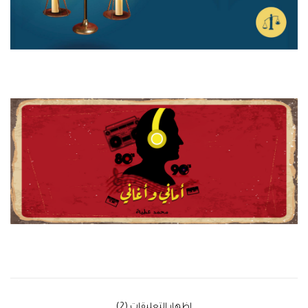
‫إظهار التعليقات (2)