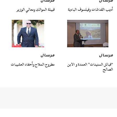
مرسال
مرسال
أديب القناشات وفيلسوف البادية
قبيلة الموالك ومعالي الوزير
مرسال
مرسال
“قبائل السنينات” العمدة و الابن
مطروح الملاح وأحفاد العشيبات
الصالح