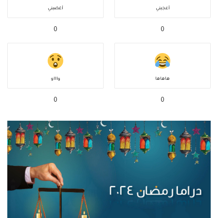
أعجبني
أغضبني
0
0
هاهاها
واااو
0
0