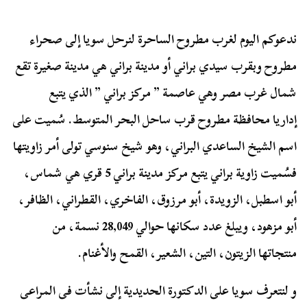
ندعوكم اليوم لغرب مطروح الساحرة لنرحل سويا إلى صحراء
مطروح وبقرب سيدي براني أو مدينة براني هي مدينة صغيرة تقع
شمال غرب مصر وهي عاصمة ” مركز براني ” الذي يتبع
إداريا محافظة مطروح قرب ساحل البحر المتوسط. سُميت على
اسم الشيخ الساعدي البراني، وهو شيخ سنوسي تولى أمر زاويتها
فسُميت زاوية براني يتبع مركز مدينة براني 5 قري هي شماس،
أبو اسطبل، الزويدة، أبو مرزوق، الفاخري، القطراني، الظافر،
أبو مزهود، ويبلغ عدد سكانها حوالي 28,049 نسمة، من
منتجاتها الزيتون، التين،
الشعير، القمح والأغنام.
و لنتعرف سويا على الدكتورة الحديدية إلى نشأت فى المراعى