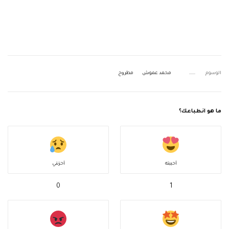
الوسوم
محمد عموش
مطروح
ما هو انطباعك؟
أحببته
أحزنني
0
1