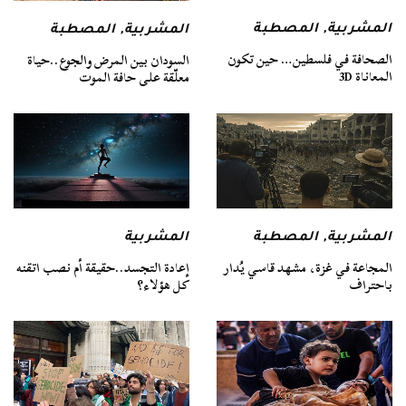
المشربية
,
المصطبة
المشربية
,
المصطبة
الصحافة في فلسطين… حين تكون
السودان بين المرض والجوع..حياة
المعاناة 3D
معلّقة على حافة الموت
المشربية
المشربية
,
المصطبة
إعادة التجسد..حقيقة أم نصب اتقنه
المجاعة في غزة، مشهد قاسي يُدار
كل هؤلاء؟
باحتراف