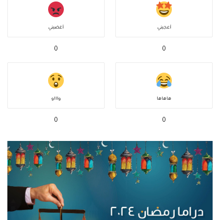
أعجبني
أغضبني
0
0
هاهاها
واااو
0
0