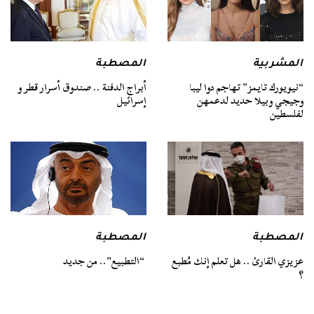
المشربية
المصطبة
“نيويورك تايمز” تهاجم دوا ليبا
أبراج الدفنة .. صندوق أسرار قطر و
وجيجي وبيلا حديد لدعمهن
إسرائيل
لفلسطين
المصطبة
المصطبة
عزيزي القارئ .. هل تعلم إنك مُطبع
“التطبيع”.. من جديد
؟