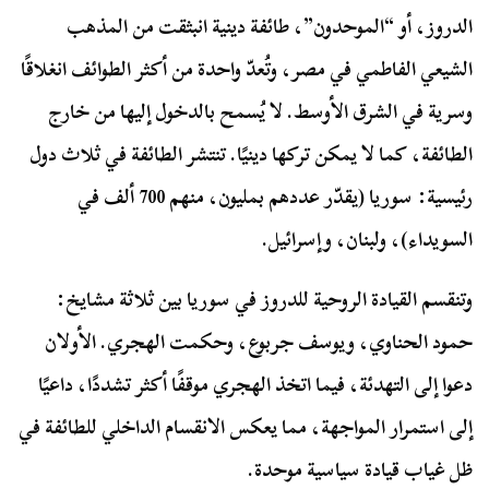
الدروز، أو “الموحدون”، طائفة دينية انبثقت من المذهب
الشيعي الفاطمي في مصر، وتُعدّ واحدة من أكثر الطوائف انغلاقًا
وسرية في الشرق الأوسط. لا يُسمح بالدخول إليها من خارج
الطائفة، كما لا يمكن تركها دينيًا. تنتشر الطائفة في ثلاث دول
رئيسية: سوريا (يقدّر عددهم بمليون، منهم 700 ألف في
السويداء)، ولبنان، وإسرائيل.
وتنقسم القيادة الروحية للدروز في سوريا بين ثلاثة مشايخ:
حمود الحناوي، ويوسف جربوع، وحكمت الهجري. الأولان
دعوا إلى التهدئة، فيما اتخذ الهجري موقفًا أكثر تشددًا، داعيًا
إلى استمرار المواجهة، مما يعكس الانقسام الداخلي للطائفة في
ظل غياب قيادة سياسية موحدة.