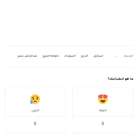
الوسوم
اسرائيل
الدروز
السويداء
حكومة الشرع
عبدالرحمن بشير
ما هو انطباعك؟
أحببته
أحزنني
0
0