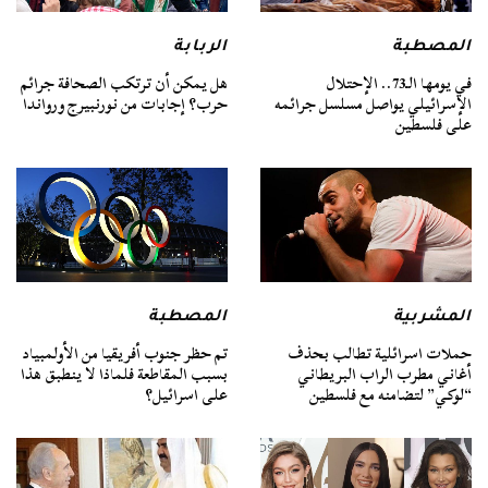
المصطبة
الربابة
في يومها الـ73.. الإحتلال
هل يمكن أن ترتكب الصحافة جرائم
الإسرائيلي يواصل مسلسل جرائمه
حرب؟ إجابات من نورنبيرج ورواندا
على فلسطين
المشربية
المصطبة
حملات اسرائلية تطالب بحذف
تم حظر جنوب أفريقيا من الأولمبياد
أغاني مطرب الراب البريطاني
بسبب المقاطعة فلماذا لا ينطبق هذا
“لوكي” لتضامنه مع فلسطين
على اسرائيل؟