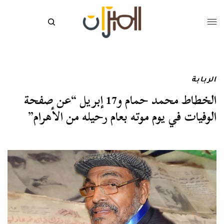
الربابة
الخطاط محمد حمام و17 إبريل “عن صفحة
الوفيات في يوم موته بعام رحيله من الأهرام”