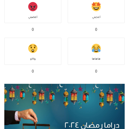
أعجبني
أغضبني
0
0
هاهاها
واااو
0
0