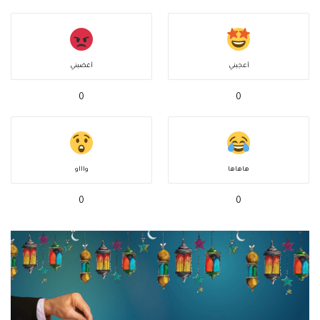
أعجبني
أغضبني
0
0
هاهاها
واااو
0
0