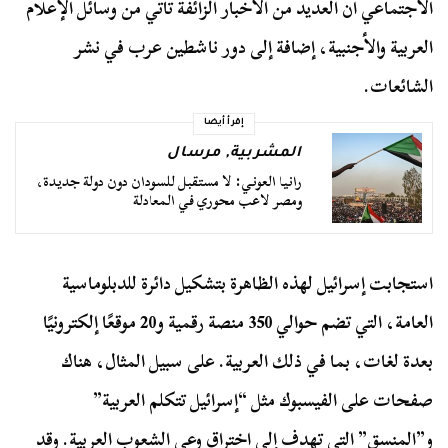
الاجتماعي أن العديد من الأخبار الزائفة تأتي من وسائل الإعلام
العربية والأجنبية، إضافة إلى دور ناشطين عرب في نشر
الشائعات.
إقرأ أيضا
المشربية
,
مرسال
رانيا العوني: لا مستقبل للسودان دون دولة جديدة،
ومصر لاعب محوري في المعادلة
استجابت إسرائيل لهذه الظاهرة بتشكيل دائرة للدبلوماسية
العامة، التي تضم حوالي 350 منصة رقمية و20 موقعًا إلكترونيًا
بعدة لغات، بما في ذلك العربية. على سبيل المثال، هناك
صفحات على الفيسبوك مثل “إسرائيل تتكلم العربية”
و”المنسق” التي تهدف إلى اختراق وعي الشعوب العربية. وقد