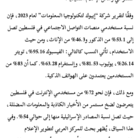
وفقًا لتقرير شركة “إيبوك لتكنولوجيا المعلومات” لعام 2023، فإن
نسبة مستخدمي منصات التواصل الاجتماعي في فلسطين تصل
إلى 53.1% من الذكور و46.3% من الإناث، ومن حيث
الاستخدام، تأتي النسب كالتالي: الفيسبوك 95.16%، تويتر
26.14%، يوتيوب 81.53%، وإنستغرام 63.28%. كما أن 83% من
المستخدمين يعتمدون على الهواتف الذكية.
ومع ذلك، فإن نحو 72% من مستخدمي الإنترنت في فلسطين
يتعرضون لضخ مستمر من الأخبار الكاذبة والمعلومات المضللة،
حيث تصل نسبة المصادر الإسرائيلية منها إلى حوالي 54%. وفي
هذا السياق، يُظهر بحث للمركز العربي لتطوير الإعلام