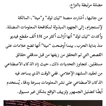
مضللة مرتبطة بالنزاع.
من جانبها، أشارت منصتا “تيك توك” و”ميتا”، المالكة
لإنستجرام، إلى الجهود المبذولة لمكافحة المعلومات المضللة.
وأكدت “تيك توك” أنها أزالت أكثر من 131 ألف مقطع فيديو
منذ بداية الحرب، بينما أوضحت “ميتا” أنها تضع علامات على
القصص التي تم التحقق من زيفها من قبل مدققي حقائق
مستقلين. تتجاوز التحديات ذلك، حيث زاد الذكاء الاصطناعي
من تعقيد المشهد الإعلامي. ففي الوقت الذي يساعد فيه
الذكاء الاصطناعي على نشر المعلومات بسرعة ودقة، يُستخدم
أيضًا لتضليل الجمهور وتزييف الواقع بشكل غير مسبوق.