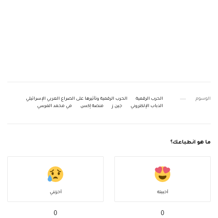
الوسوم
الحرب الرقمية
الحرب الرقمية وتأثيرها على الصراع العربي الإسرائيلي
الذباب الإلكتروني
جين ز
منصة إكس
مي محمد المرسي
ما هو انطباعك؟
أحببته
أحزنني
0
0