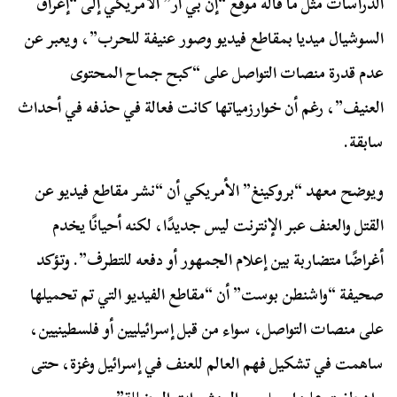
الدراسات مثل ما قاله موقع “إن بي آر” الأمريكي إلى “إغراق
السوشيال ميديا بمقاطع فيديو وصور عنيفة للحرب”، ويعبر عن
عدم قدرة منصات التواصل على “كبح جماح المحتوى
العنيف”، رغم أن خوارزمياتها كانت فعالة في حذفه في أحداث
سابقة.
ويوضح معهد “بروكينغ” الأمريكي أن “نشر مقاطع فيديو عن
القتل والعنف عبر الإنترنت ليس جديدًا، لكنه أحيانًا يخدم
أغراضًا متضاربة بين إعلام الجمهور أو دفعه للتطرف”. وتؤكد
صحيفة “واشنطن بوست” أن “مقاطع الفيديو التي تم تحميلها
على منصات التواصل، سواء من قبل إسرائيليين أو فلسطينيين،
ساهمت في تشكيل فهم العالم للعنف في إسرائيل وغزة، حتى