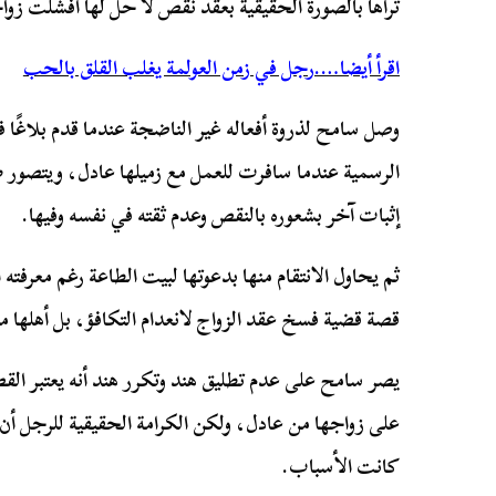
تراها بالصورة الحقيقية بعقد نقص لا حل لها أفشلت زوا
اقرأ أيضا….رجل في زمن العولمة يغلب القلق بالحب
وصل سامح لذروة أفعاله غير الناضجة عندما قدم بلاغًا في
الرسمية عندما سافرت للعمل مع زميلها عادل، ويتصور ط
إثبات آخر بشعوره بالنقص وعدم ثقته في نفسه وفيها.
ثم يحاول الانتقام منها بدعوتها لبيت الطاعة رغم معرفت
قصة قضية فسخ عقد الزواج لانعدام التكافؤ، بل أهلها 
يصر سامح على عدم تطليق هند وتكرر هند أنه يعتبر القصة
على زواجها من عادل، ولكن الكرامة الحقيقية للرجل أن ي
كانت الأسباب.