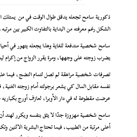
ذكورية سامح تجعله يدقق طوال الوقت في من يمتلك الق
الشكل رغم معرفته من البداية بالتفاوت الكبير بين مرتبه 
سامح شخصية مندفعة للغاية وهذا يجعله يتهور في أحيان 
يضرب زوجته على وجهها، ومرة يقرر الزواج من إكرام لي
تصرفات شخصية مراهقة لم تصل لتمام النضج، فيما على 
نفسه مقابل المال كي يشعر برجولته أمام زوجته الغنية، 
عرضت مقطوعة له في دار الأوبرا، لعازف أورج بكباريه
سامح شخصية مهزوزة جدًا لا يثق بنفسه ويكرر لهند أن ال
أعلى مرتبة من الطبيب، فيما تحتاج البشرية الاثنين وتك