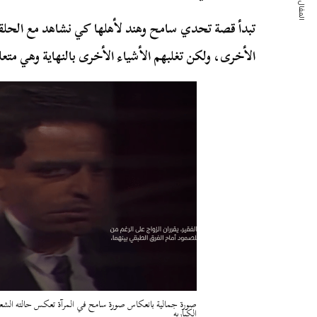
المقال التالي
تبدأ قصة تحدي سامح وهند لأهلها كي نشاهد مع الحل
الأخرى، ولكن تغلبهم الأشياء الأخرى بالنهاية وهي متعلق
صورة جمالية بانعكاس صورة سامح في المرآة تعكس حالته الشع
الكباريه