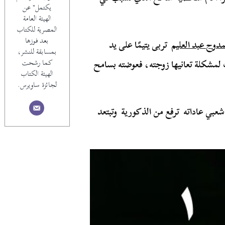
يكتمل" عن
الهيئة العامة
المصرية للكتاب
بعد فوزها
دوح عبد العليم
تربى يتيمًا على يد
بمسابقة للنشر،
لمشكلة تعانيها زوجته، فعوضته بسامح
كما رشحت
الهيئة الكتاب
لجائزة ساويرس.
عبي عاداته ترفع من الذكورية وتبتعد