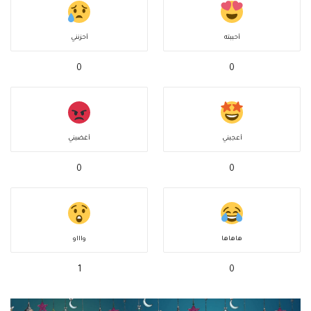
أحببته
أحزنني
0
0
أعجبني
أغضبني
0
0
هاهاها
واااو
1
0