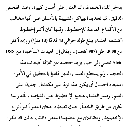
وداخل تلك الخطوط، تم العثور على أسنان كبيرة، وعند الفحص
الدقيق، تم تحديد الهياكل الشبيهة بالأسنان على أنها مخالب
من الأقماع الماصة للإخطبوط، وقتها كان أكبر إخطبوط
اكتشفه العلماء يبلغ طوله حوالي 43 قدمًا (13 مترًا) ووزنه أكثر
من 2000 رطل (907 كجم)، ويقال إن العينات المأخوذة من USS
Stein تنتمي إلى حبار يزيد حجمه عن ثلاثة أضعاف هذا
الحجم، ولم يستطع العلماء الذين قاموا بالتحقيق في الأمر،
استبعاد احتمال أن يكون هذا نوعًا غير مكتشف جديدًا على
العلم، وفسر العلماء هجوم الإخطبوط على الغواصة، بأنه ربما
يكون عن طريق الخطأ، حيث تصطاد حيتان العنبر أكبر أنواع
الإخطبوط، ويتقاتلان مع بعضهما البعض دائمًا، لذلك قد يكون