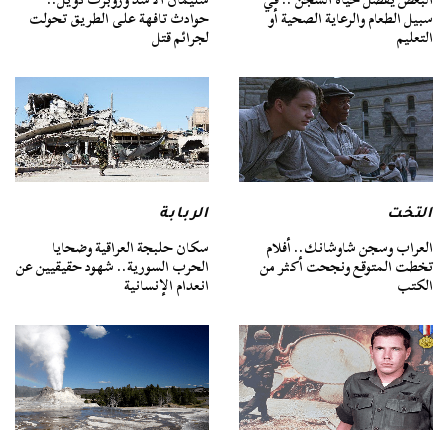
سبيل الطعام والرعاية الصحية أو
حوادث تافهة على الطريق تحولت
التعليم
لجرائم قتل
التخت
الربابة
العراب وسجن شاوشانك.. أفلام
سكان حلبجة العراقية وضحايا
تخطت المتوقع ونجحت أكثر من
الحرب السورية.. شهود حقيقيين عن
الكتب
انعدام الإنسانية