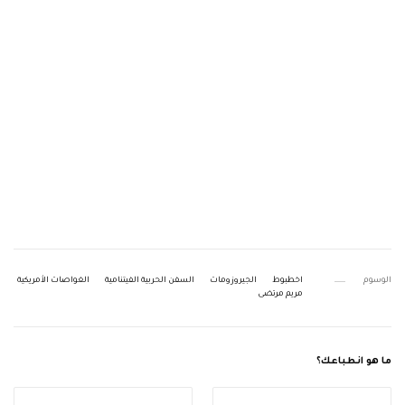
الوسوم
اخطبوط
الجيروزومات
السفن الحربية الفيتنامية
الغواصات الأمريكية
مريم مرتضى
ما هو انطباعك؟