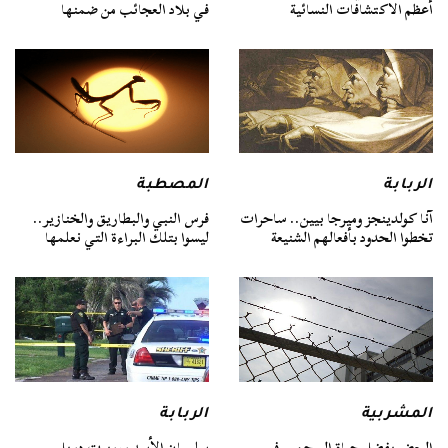
أعظم الاكتشافات النسائية
في بلاد العجائب من ضمنها
الربابة
المصطبة
آنا كولدينجز وميرجا بيين.. ساحرات
فرس النبي والبطاريق والخنازير..
تخطوا الحدود بأفعالهم الشنيعة
ليسوا بتلك البراءة التي نعلمها
المشربية
الربابة
البعض يفضل حياة السجن .. في
سليمان الأسد وروبرت دويل..