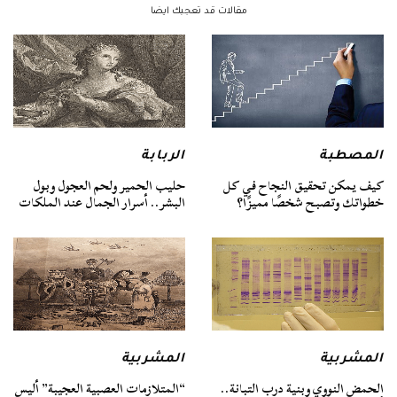
مقالات قد تعجبك ايضا
المصطبة
الربابة
كيف يمكن تحقيق النجاح في كل
حليب الحمير ولحم العجول وبول
خطواتك وتصبح شخصًا مميزًا؟
البشر.. أسرار الجمال عند الملكات
المشربية
المشربية
الحمض النووي وبنية درب التبانة..
“المتلازمات العصبية العجيبة” أليس