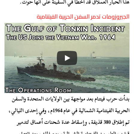
هذا الحبار العملاق قد أخطأ في السفينة على أنها حوت.
الجيروزومات تدمر السفن الحربية الفيتنامية
بدأت حرب فيتنام بعد مواجهة بين الولايات المتحدة والسفن
الحربية الفيتنامية الشمالية في عام 1964م، وفي إحدى الليالي،
تم إطلاق 380 قذيفة، وإسقاط عدة شحنات أعماق لتدمير
قوارب الطوربيد الفيتنامية الشمالية، ومع ذلك، بعد انتهاء