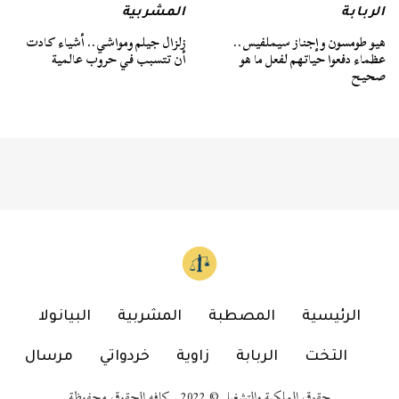
الربابة
المشربية
هيو طومسون وإجناز سيملفيس..
زلزال جيلم ومواشي.. أشياء كادت
عظماء دفعوا حياتهم لفعل ما هو
أن تتسبب في حروب عالمية
صحيح
الرئيسية
المصطبة
المشربية
البيانولا
التخت
الربابة
زاوية
خردواتي
مرسال
حقوق الملكية والتشغيل © 2022 كافه الحقوق محفوظة