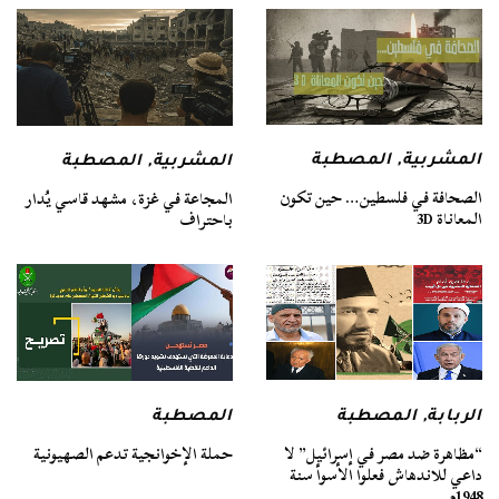
المشربية
,
المصطبة
المشربية
,
المصطبة
الصحافة في فلسطين… حين تكون
المجاعة في غزة، مشهد قاسي يُدار
المعاناة 3D
باحتراف
الربابة
,
المصطبة
المصطبة
“مظاهرة ضد مصر في إسرائيل” لا
حملة الإخوانجية تدعم الصهيونية
داعي للاندهاش فعلوا الأسوأ سنة
1948م