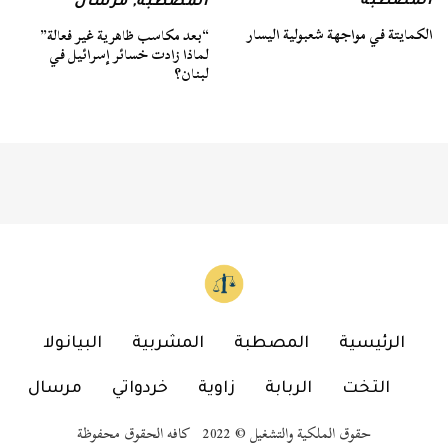
المصطبة
المصطبة
,
مرسال
الكمايتة في مواجهة شعبولية اليسار
“بعد مكاسب ظاهرية غير فعالة”
لماذا زادت خسائر إسرائيل في
لبنان؟
الرئيسية
المصطبة
المشربية
البيانولا
التخت
الربابة
زاوية
خردواتي
مرسال
حقوق الملكية والتشغيل © 2022 كافه الحقوق محفوظة