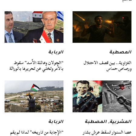
المصطبة
الربابة
الغزاوية.. بين قصف الاحتلال
“الجولان وعائلة الأسد” سقوط
ورصاص حماس
بالأمر وتخلي عن تحريرها بالوراثة
المشربية
,
المصطبة
الربابة
عصا السنوار تسقط عرش بشار
“الإجابة من تاريخه” لماذا لم يقم