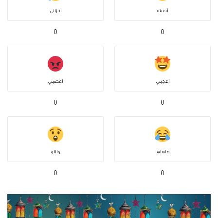
أحببته
أحزنني
0
0
أعجبني
أغضبني
0
0
هاهاها
واااو
0
0