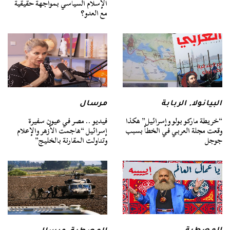
الإسلام السياسي بمواجهة حقيقية
مع العدو؟
البيانولا
,
الربابة
مرسال
“خريطة ماركو بولو وإسرائيل” هكذا
فيديو .. مصر في عيون سفيرة
وقعت مجلة العربي في الخطأ بسبب
إسرائيل “هاجمت الأزهر والإعلام
جوجل
وتناولت المقارنة بالخليج”