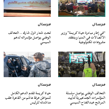
مرسال
مرسال
“في إطار مبادرة حياة كريمة” وزير
تحت شعار انزل شارك .. التحالف
الاتصالات في المنيا ويتفقد
الوطني يواصل مؤتمراته لدعم
مشروعات تكنولوجية
السيسي
مرسال
مرسال
التحالف الوطني يواصل سلسلة
حياة كريمة تقدم الدعم الكامل
المؤتمرات الجماهيرية لتأييد
للمواطن عرفة هاشم من القاهرة عقب
المرشح عبدالفتاح السيسي
مناشدته للرئيس