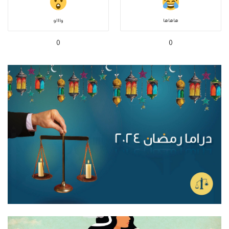
هاهاها
واااو
0
0