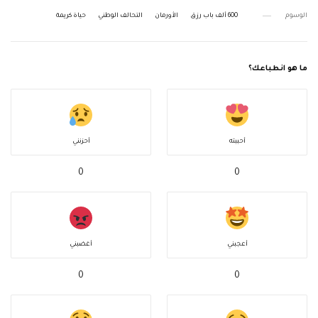
الوسوم
600 ألف باب رزق
الأورمان
التحالف الوطني
حياة كريمة
ما هو انطباعك؟
أحببته
أحزنني
0
0
أعجبني
أغضبني
0
0