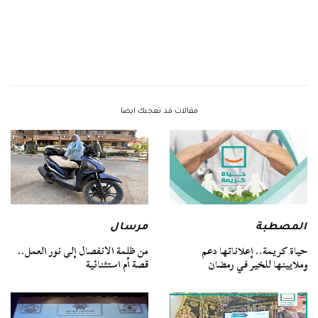
مقالات قد تعجبك ايضا
المصطبة
مرسال
حياة كريمة.. إعلاناتها دعم
من ظلمة الانفصال إلى نور العمل..
وملايينها للخير في رمضان
قصة أم استثنائية