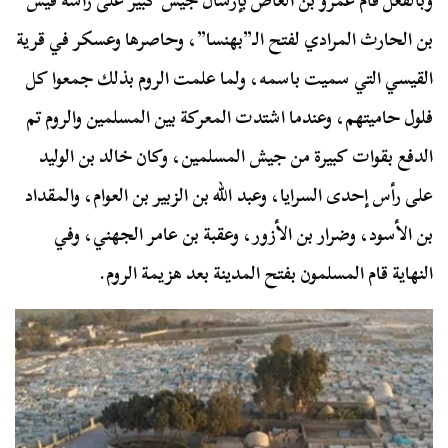
وبالفعل قام عمرو بن العاص بإرسال جيش كبير على رأسه قيس
بن الحارث المرادي لفتح الـ”بهنسا”، وحاصرها وعسكر في قرية
القيسي التي سميت باسمه، ولما علمت الروم بذلك جمعوا كل
فلول حاميتهم، وعندما اشتدت المعركة بين المسلمين والروم تم
الدفع بقوات كبيرة من جيش المسلمين، وكان خالد بن الوليد
على رأس إحدى السرايا، وعبد الله بن الزبير بن العوام، والمقداد
بن الأسود، وضرار بن الأزور، وعقبة بن عامر الجهني، وفي
النهاية قام المسلمون بفتح المدينة بعد هزيمة الروم.