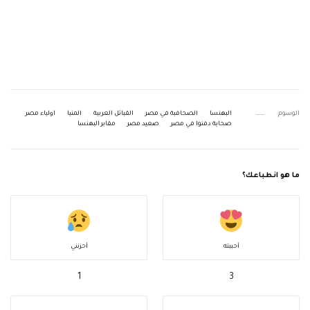
الوسوم
البهنسا
الصحافبة في مصر
القبائل العربية
المنيا
اولياء مصر
صحابة دفنوا في مصر
صعيد مصر
مقابر البهنسا
ما هو انطباعك؟
أحببته
أحزنني
1
3