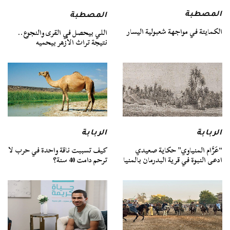
المصطبة
المصطبة
الكمايتة في مواجهة شعبولية اليسار
اللي بيحصل في القرى والنجوع..
نتيجة تراث الأزهر بيحميه
الربابة
الربابة
“عَرَّام المنياوي” حكاية صعيدي
كيف تسببت ناقة واحدة في حرب لا
ادعى النبوة في قرية البدرمان بالمنيا
ترحم دامت 40 سنة؟