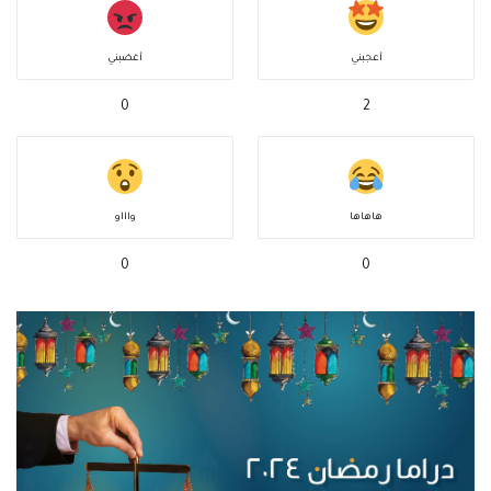
أعجبني
أغضبني
0
2
هاهاها
واااو
0
0