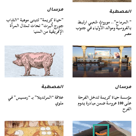
مرسال
المصطبة
​”حياة كريمة” تتبنى موهبة “الشاب
” المرماح”.. موروث شعبي ارتبط
جورج ألبرت” نحات تمثال المرأة
بالفروسية وموالد الأولياء في جنوب
الإفريقية من المنيا
مصر
مرسال
المصطبة
مؤسسة حياة كريمة تدخل الفرحة
علاقة “المرتديلا” بـ “رمسيس” في
على 100 عروسة ضمن مبادرة يدوم
ملوي
الفرح