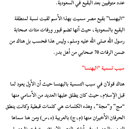
عدد متوفيين بعد البقيع في السعودية.
“البهنسا” بقيع مصر سميت بهذا الأسم لقبت نسبة لمنطقة
البقيع بالسعودية، حيث أنها تضم قبور ورفات مئات صحابة
رسول الله صلى الله عليه وسلم، وليس هذا فحسب بل هناك من
ضمن الرفات 70 صحابي من أهل بدر.
سبب تسمية “البهنسا”
هناك قولان في سبب التسمية بالبهنسا حيث أن الأول يعود لما
قبل الإسلام، حيث كان يطلق عليها العديد من الأسامي منها
“مج” و”مجة”، وهذه الكلمات هي كلمات قبطية وكانت ينطق
الحرفان الأخيران منها (م،ج) بالعربية (ه،س) ومن هنا سماها
العرب بالبهنسا، وفي أواخر العصر الإسلامي عرفت بالبهنسا