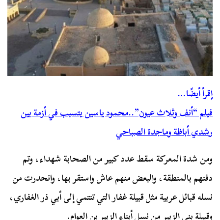
إقرأ أيضًا…
فيلم “أنف وثلاث عيون”..محمود ياسين يتسبب في أزمة بين
رشدي أباظة وماجدة الصباحي
ومن شدة المعركة سقط عدد كبير من الصحابة شهداء، وتم
دفنهم بالمنطقة، والبعض منهم عاش واستقر بها، وانحدرت من
نسله قبائل عربية مثل قبيلة غفار التي تنتمي إلى أبي ذر الغفاري،
وقبيلة بني الزبير من نسل أبناء الزبير بن العوام.