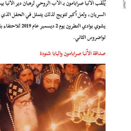
المقال التالي
يُلَقَّب الأنبا صرابامون بـ الأب الروحي لرهبان دير الأن
السريان، ولعل أكبر تتويج لذلك يتمثل في الحفل الذي أ
يشوي بوادي النطرون يوم
تواضروس الثاني.
صداقة الأنبا صرابامون والبابا شنودة