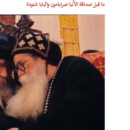
ما قبل صداقة الأنبا صرابامون والبابا شنودة