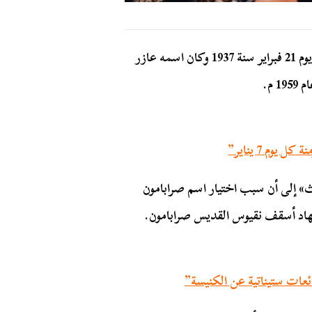
الأنبا صرابامون من مواليد مركز أرمنت بمحافظة الأقصر يوم 21 فبراير سنة 1937 وكان اسمه عازر
ث» إلى أن سبب اختيار اسم صرابامون
هاد أسقف نقيوس القديس صرابامون.
عات ستيناتية عن الكنيسة”