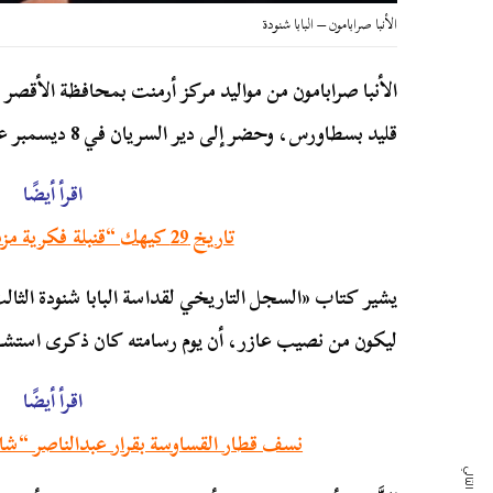
الأنبا صرابامون – البابا شنودة
قليد بسطاورس، وحضر إلى دير السريان في 8 ديسمبر عام 1959 م.
اقرأ أيضًا
تاريخ 29 كيهك “قنبلة فكرية مزمنة كل يوم 7 يناير”
يشير كتاب «السجل التاريخي لقداسة البابا شنودة الثال
ليكون من نصيب عازر، أن يوم رسامته كان ذكرى استش
اقرأ أيضًا
نسف قطار القساوسة بقرار عبدالناصر “شائ