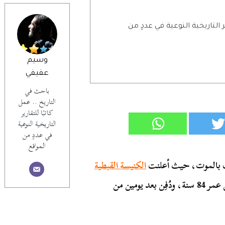
ر التاريخية النوعية في عددٍ من
وسيم
عفيفي
باحث في
التاريخ .. عمل
كاتبًا للتقارير
التاريخية النوعية
في عددٍ من
المواقع
الث بالموت، حيث أعلنت
الكنيسة القبطية
عن وفاة رئيس دير الأنبا بيشوي في 8 مارس عام 2020 عن عمر 84 سنة، ودُفِن بعد يومين من