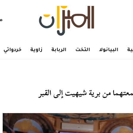
هم
ة
البيانولا
التخت
الربابة
زاوية
خردواتي
 جمعتهما من برية شيهيت إلى القبر