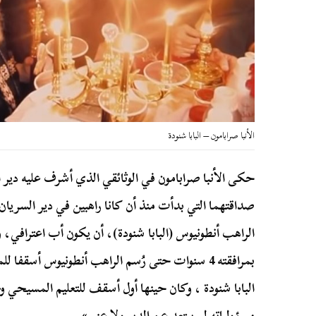
الأنبا صرابامون – البابا شنودة
حكى الأنبا صرابامون في الوثائقي الذي أشرف عليه دير ا
صداقتهما التي بدأت منذ أن كانا راهبين في دير السر
الراهب أنطونيوس (البابا شنودة)، أن يكون أب اعترافي،
بمرافقته 4 سنوات حتى رُسم الراهب أنطونيوس أسقفا ل
البابا شنودة ، وكان حينها أول أسقف للتعليم المسيحي و
مسؤولياته لم يبتعد عن الدير ولا عني».