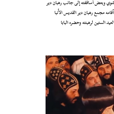
با بيشوي وبعض أساقفته إلى جانب رهبان دير
قامه مجمع رهبان دير القديس الأنبا
 2 ديسمبر عام 2019 للاحتفاء بالعيد الستين لرهبنته وحضره البابا