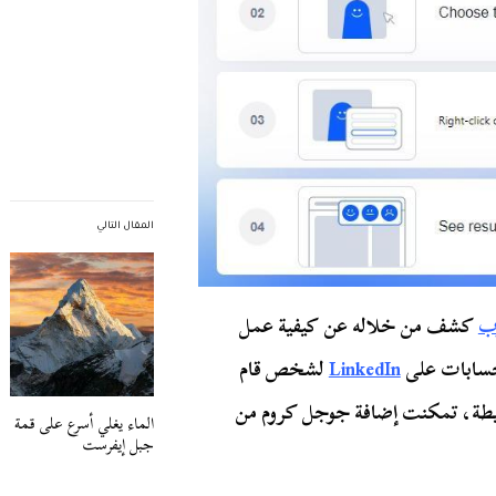
المقال التالي
وب
كشف من خلاله عن كيفية عمل
لحسابات على
LinkedIn
لشخص قام
سيطة، تمكنت إضافة جوجل كروم من
الماء يغلي أسرع على قمة
جبل إيفرست