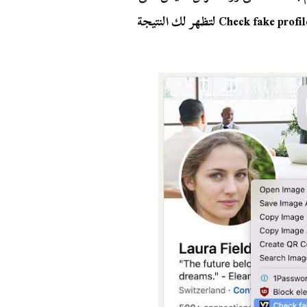
الصورة، ومن القائمة المنبثقة قم بالضغط على Check fake profile picture لتظهر لك النتيجة