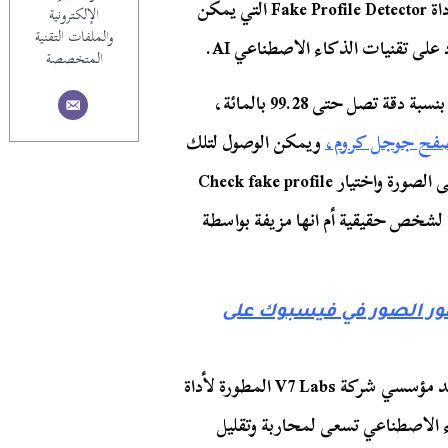
لإيجاد تلك الوسيلة، طورت شركة برمجيات V7 Labs أداة Fake Profile Detector التي يمكن
الإلكترونية
والملفات التقنية
لى تقنيات الذكاء الاصطناعي AI.
المتخصصة
ويمكن لتلك الأداة اكتشاف الصورة المزيفة للحسابات بنسبة دقة تصل حتى 99.28 بالمائة،
فح جوجل كروم،
ويمكن الوصول لتلك
الإضافة بسهولة، وبمجرد الضغط بزر الماوس الأيمن على الصورة واختيار Check fake profile
ورة لشخص حقيقية أم انها مزيفة بواسطة
ور الصور في فيسبوك على
وفيه حواره مع موقع Peta Pixels، قال البيرتو ريتزولي أحد مؤسسي شركة V7 Labs المطورة لأداة
دة على الذكاء الاصطناعي تسعى لمحاربة وتقليل