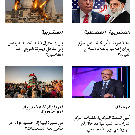
المشربية
,
المصطبة
المشربية
بعد الضربة الأمريكية.. هل تسرّع
إيران تخترق القبة الحديدية وتصل
إيران إعلانها بامتلاك السلاح
إلى مفاعل ديمونة النووي، فما
النووي؟
التفاصيل؟
مرسال
الربابة
,
المشربية
,
المصطبة
أمين اللجنة المركزية للشباب: مركز
من مسيرة ليبيا إلى صمود غزة.. هل
الدراسات السياسية مفاجأة ولن
تتكرر لعنة السبعينيات؟
نتهاون في دورنا المجتمعي