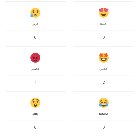
أحببته
أحزنني
0
0
أعجبني
أغضبني
1
2
هاهاها
واااو
0
0