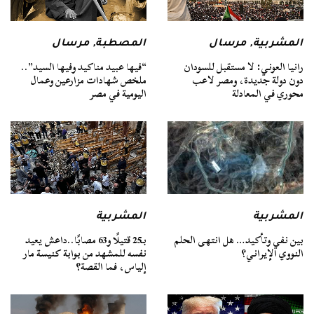
المشربية
,
مرسال
المصطبة
,
مرسال
رانيا العوني: لا مستقبل للسودان
“فيها عبيد مناكيد وفيها السيد”..
دون دولة جديدة، ومصر لاعب
ملخص شهادات مزارعين وعمال
محوري في المعادلة
اليومية في مصر
المشربية
المشربية
بين نفي وتأكيد… هل انتهى الحلم
بـ25 قتيلًا و63 مصابًا..داعش يعيد
النووي الإيراني؟
نفسه للمشهد من بوابة كنيسة مار
إلياس، فما القصة؟