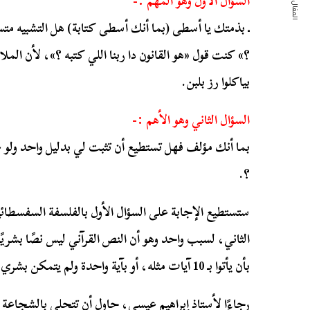
المقال التالي
السؤال الأول وهو المهم :-
ـ بذمتك يا أسطى (بما أنك أسطى كتابة) هل التشبيه متس
؟» كنت قول «هو القانون دا ربنا اللي كتبه ؟»، لأن الملائكة
بياكلوا رز بلبن.
السؤال الثاني وهو الأهم :-
بما أنك مؤلف فهل تستطيع أن تثبت لي بدليل واحد ولو ع
؟.
ستستطيع الإجابة على السؤال الأول بالفلسفة السفسطائي
الثاني، لسبب واحد وهو أن النص القرآني ليس نصًا بشريً
بأن يأتوا بـ 10 آيات مثله، أو بآية واحدة ولم يتمكن بشري حتى الآن من تحقيق ذلك.
رجاءًا لأستاذ إبراهيم عيسى، حاول أن تتحلى بالشجاعة الأ