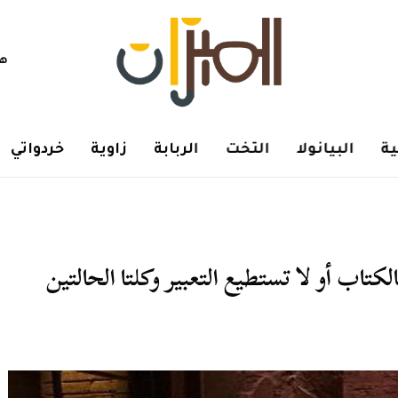
هم
ة
البيانولا
التخت
الربابة
زاوية
خردواتي
كتاب أو لا تستطيع التعبير وكلتا الحالتين