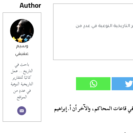
Author
ر التاريخية النوعية في عددٍ من
وسيم
عفيفي
باحث في
التاريخ .. عمل
كاتبًا للتقارير
التاريخية النوعية
في عددٍ من
المواقع
 قاعات المحاكم، والآخر أن أ. إبراهيم