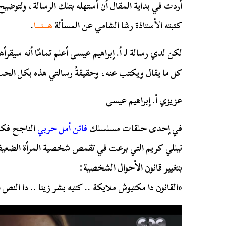
أردت في بداية المقال أن أستهله بتلك الرسالة، ولتوضي
كتبته الأستاذة رشا الشامي عن المسألة
هـــنـــا
.
لكن لدي رسالة لـ أ. إبراهيم عيسى أعلم تمامًا أنه سيقرأه
كل ما يقال ويكتب عنه، وحقيقةً رسالتي هذه بكل الحب 
عزيزي أ. إبراهيم عيسى
في إحدى حلقات مسلسلك
فاتن أمل حربي
الناجح فكرة
نيللي كريم التي برعت في تقمص شخصية المرأة الضعيفة
بتغيير قانون الأحوال الشخصية:
«القانون دا مكتبوش ملايكة .. كتبه بشر زينا .. دا النص 