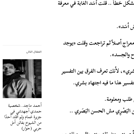
كل خطأ .. قلت أَسَد الغابة في معرفة
ش أسَد».
 معراج أصلاً ثم تراجعت وقلت «يوجد
وح والجسد».
المقال التالي
بشري»، لأنك تعرف الفرق بين التفسير
فسير هذا ما فيه اجتهاد بشري.
ي طلب ومعلومة.
أحمد ماجد..شخصية
لبَصْرِي مش الحسن البَصَري ..
حمدي أجهدتني في
جزيرة غمام ولم أقلد أحدًا
من الشيوخ بفاتن أمل
حربي (حوار)