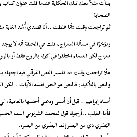
بدأت مثلاً معك تلك الحكاية عندما قلت عنوان كتاب بش
الصحابة
ثم تراجعت وقلت «أنا غلطت .. أنا قصدي أُسْد الغابة م
ومؤخرًا في مسألة المعراج، قلت في الحلقة أنه لا يوجد
معراج لكن العلماء اختلفوا في كونه بالروح فقط أو بالر
هلَّا تراجعت وقلت «دا تفسير النص القرآني فيه اجتهاد 
والنص بالتأكيد، فالنص هو النص نفسه الآيات .. لكن الت
أستاذ إبراهيم .. قبل أن أنسى ودعني أختمها بالعامية، ل
فأما الطلب .. أرجوك قول لمحمد الشرنوبي اسمه الحسن ا
البَصَري دي من البصر إنما البصْري من البصرة.