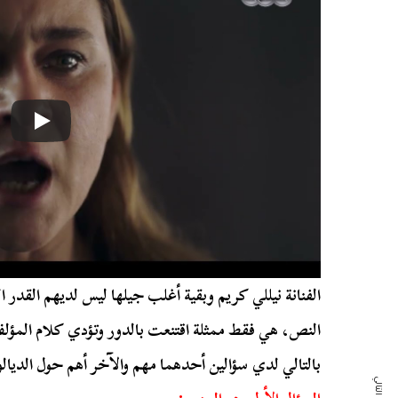
الفنانة نيللي كريم وبقية أغلب جيلها ليس لديهم القدر ا
النص، هي فقط ممثلة اقتنعت بالدور وتؤدي كلام المؤل
بالتالي لدي سؤالين أحدهما مهم والآخر أهم حول الديال