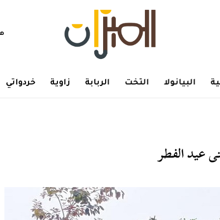
هم
ة
البيانولا
التخت
الربابة
زاوية
خردواتي
تى عيد الفطر