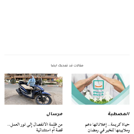
مقالات قد تعجبك ايضا
المصطبة
مرسال
حياة كريمة.. إعلاناتها دعم
من ظلمة الانفصال إلى نور العمل..
وملايينها للخير في رمضان
قصة أم استثنائية