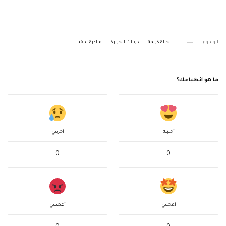
الوسوم
حياة كريمة
درجات الحرارة
مبادرة سقيا
ما هو انطباعك؟
أحببته
أحزنني
0
0
أعجبني
أغضبني