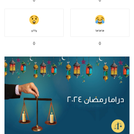
0
0
هاهاها
واااو
0
0