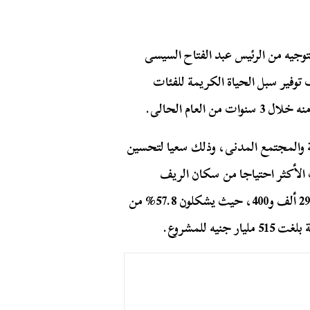
توجيه من الرئيس عبد الفتاح السيسى
 بهدف توفير سبل الحياة الكريمة للفئات
لعام الحالى.
ة والمجتمع المدنى، وذلك سعيا لتحسين
ات الأكثر احتياجا من سكان الريف
المصرى، فى 175 مركزا على 4209 قرى، بإجمالى توابع 29 ألف و400، حيث يشكلون 57.8% من
 للمشروع.