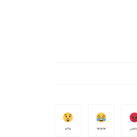
ضبني
هاهاها
واااو