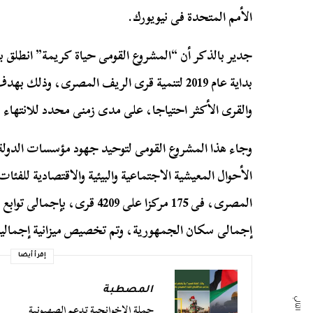
الأمم المتحدة فى نيويورك.
جدير بالذكر أن “المشروع القومى حياة كريمة” انطلق ب
بداية عام 2019 لتنمية قرى الريف المصرى، وذلك
والقرى الأكثر احتياجا، على مدى زمنى محدد للانتهاء منه خلال 3 سنوات من ا
وجاء هذا المشروع القومى لتوحيد جهود مؤسسات الدول
الأحوال المعيشية الاجتماعية والبيئية والاقتصادية للفئ
إجمالى سكان الجمهورية، وتم تخصيص ميزانية إجمالية بلغت 515 مليار جنيه
إقرأ أيضا
المصطبة
حملة الإخوانجية تدعم الصهيونية