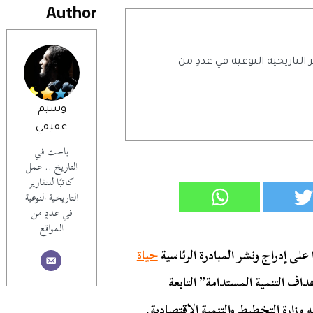
Author
ر التاريخية النوعية في عددٍ من
وسيم
عفيفي
باحث في
التاريخ .. عمل
كاتبًا للتقارير
التاريخية النوعية
في عددٍ من
المواقع
على إدراج ونشر المبادرة الرئاسية
حياة
التنمية المستدامة” التابعة
ارة التخطيط والتنمية الاقتصادية.