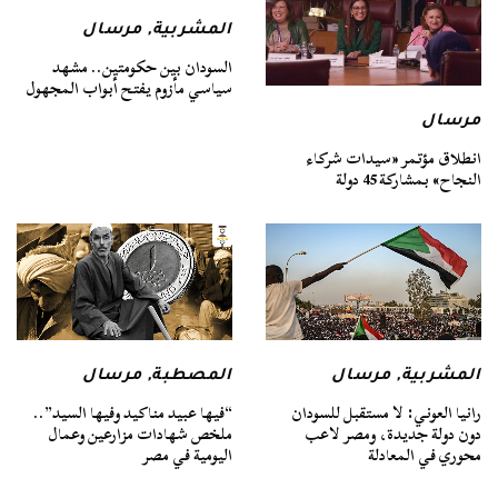
المشربية
,
مرسال
السودان بين حكومتين.. مشهد
سياسي مأزوم يفتح أبواب المجهول
مرسال
انطلاق مؤتمر «سيدات شركاء
النجاح» بمشاركة 45 دولة
المشربية
,
مرسال
المصطبة
,
مرسال
رانيا العوني: لا مستقبل للسودان
“فيها عبيد مناكيد وفيها السيد”..
دون دولة جديدة، ومصر لاعب
ملخص شهادات مزارعين وعمال
محوري في المعادلة
اليومية في مصر