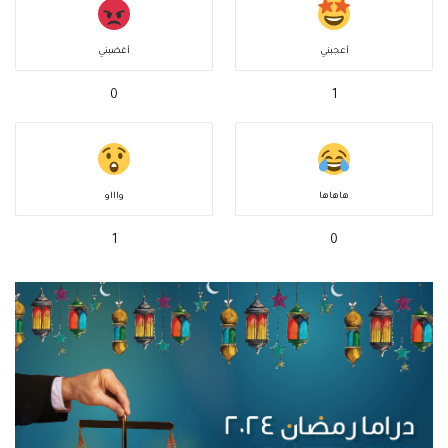
أعجبني
أغضبني
0
1
هاهاها
واااو
1
0