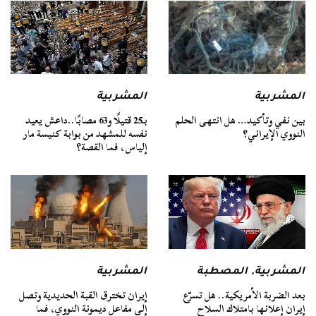
المشربية
المشربية
بين نفي وتأكيد… هل انتهى الحلم
بـ25 قتيلًا و63 مصابًا..داعش يعيد
النووي الإيراني؟
نفسه للمشهد من بوابة كنيسة مار
إلياس، فما القصة؟
المشربية
,
المصطبة
المشربية
بعد الضربة الأمريكية.. هل تسرّع
إيران تخترق القبة الحديدية وتصل
إيران إعلانها بامتلاك السلاح
إلى مفاعل ديمونة النووي، فما