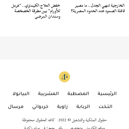
الخارجية تنهي الجدل.. ما مصير
خفض العلاج الكيماوي.. “هرمل
قافلة الصمود عند الحدود المصرية؟
للأورام” بين مطرقة الخصخصة
وسندان المرضى
الرئيسية
المصطبة
المشربية
البيانولا
التخت
الربابة
زاوية
خردواتي
مرسال
حقوق الملكية والتشغيل © 2022 كافه الحقوق محفوظة
موقع إلكتروني متخصص .. يلقي حجرا في مياه راكدة