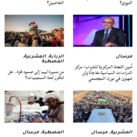
النووي؟
التفاصيل؟
مرسال
الربابة
,
المشربية
,
المصطبة
أمين اللجنة المركزية للشباب: مركز
من مسيرة ليبيا إلى صمود غزة.. هل
الدراسات السياسية مفاجأة ولن
تتكرر لعنة السبعينيات؟
نتهاون في دورنا المجتمعي
المشربية
,
مرسال
المصطبة
,
مرسال