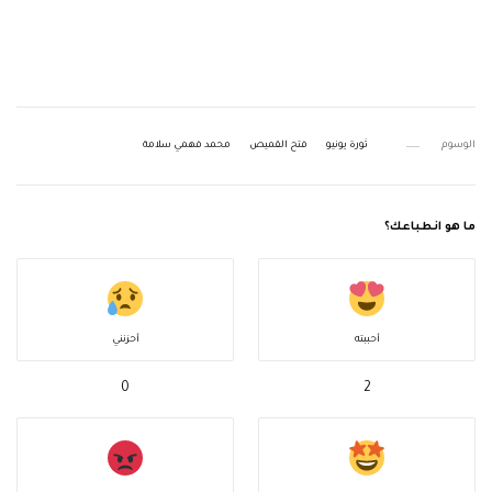
الوسوم
ثورة يونيو
فتح القميص
محمد فهمي سلامة
ما هو انطباعك؟
أحببته
أحزنني
0
2