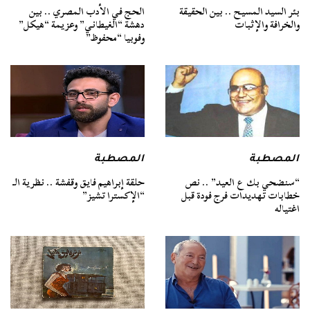
بئر السيد المسيح .. بين الحقيقة
الحج في الأدب المصري .. بين
والخرافة والإثبات
دهشة “الغيطاني” وعزيمة “هيكل”
وفوبيا “محفوظ”
المصطبة
المصطبة
“سنضحي بك ع العيد” .. نص
حلقة إبراهيم فايق وقفشة .. نظرية الـ
خطابات تهديدات فرج فودة قبل
“الإكسترا تشيز”
اغتياله