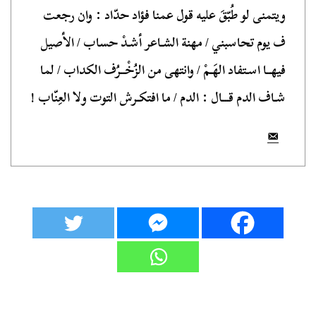
ويتمنى لو طُبّقَ عليه قول عمنا فؤاد حدّاد : وان رجعت
ف يوم تحاسبني / مهنة الشـاعر أشـدْ حساب / الأصيل
فيهــا اسـتفاد الهَـمْ / وانتهى من الزُخْــرُف الكداب / لما
شـاف الدم قـــال : الدم / ما افتكـرش التوت ولا العِنّاب !