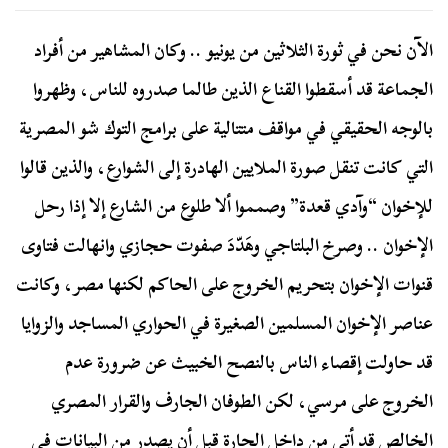
الآن نحن في ثورة الثلاثين من يونيو .. وكان المشاهير من أفراد
الجماعة قد أسقطوا القناع الذين طالما صدروه للناس، وظهروا
بالوجه الحقيقي في مواقف متتالية على برامج التوك شو المصرية
التي كانت تنقل صورة الملايين الهادرة إلى الشوارع، والذين قالوا
للإخوان “وآدي قعدة” وصمموا ألا طلوع من الشارع إلا إذا رحل
الإخوان .. وصرخ البلتاجي وهَدّدَ صفوت حجازي وانهالت فتاوى
قنوات الإخوان بتحريم الخروج على الحاكم لكنها مصر، وكانت
عناصر الإخوان المسلمين الصغيرة في الحواري المساجد والزوايا
قد حاولت إقصاء الناس بالنصح الخبيث عن ضرورة عدم
الخروج على مرسي، لكن الطوفان الجارف والقرار المصري
الخالص قد أتى من داخل الحارة قبل أن يصدر من البيانات في