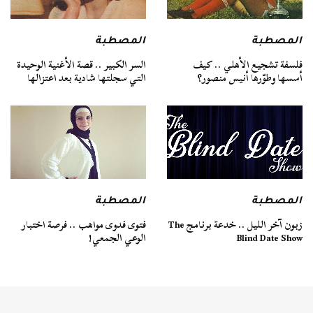
المصطبة
المصطبة
فلسفة تشجيع الأهلي .. كيف
السر الكبير .. قصة الأغنية الوحيدة
أسسها وطوّرها أنيس منصور؟
التي سجلتها شادية بعد اعتزالها
المصطبة
المصطبة
زبون آخر الليل .. خدعة برنامج The
فتوى فدوى مواهب .. فرصة اختبار
Blind Date Show
الوعي الجمعي!