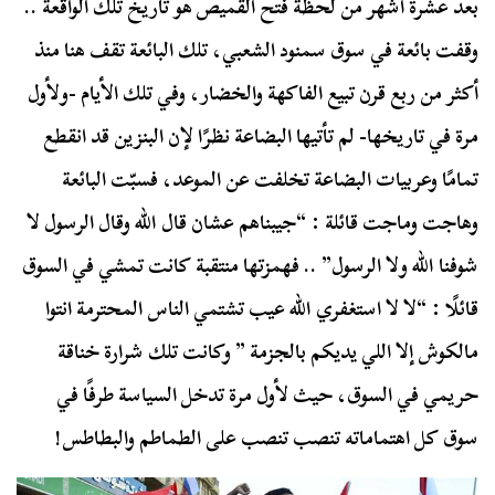
بعد عشرة أشهر من لحظة فتح القميص هو تاريخ تلك الواقعة ..
وقفت بائعة في سوق سمنود الشعبي، تلك البائعة تقف هنا منذ
أكثر من ربع قرن تبيع الفاكهة والخضار، وفي تلك الأيام -ولأول
مرة في تاريخها- لم تأتيها البضاعة نظرًا لإن البنزين قد انقطع
تمامًا وعربيات البضاعة تخلفت عن الموعد، فسبّت البائعة
وهاجت وماجت قائلة : “جيبناهم عشان قال الله وقال الرسول لا
شوفنا الله ولا الرسول” .. فهمزتها منتقبة كانت تمشي في السوق
قائلًا : “لا لا استغفري الله عيب تشتمي الناس المحترمة انتوا
مالكوش إلا اللي يديكم بالجزمة ” وكانت تلك شرارة خناقة
حريمي في السوق، حيث لأول مرة تدخل السياسة طرفًا في
سوق كل اهتماماته تنصب تنصب على الطماطم والبطاطس!