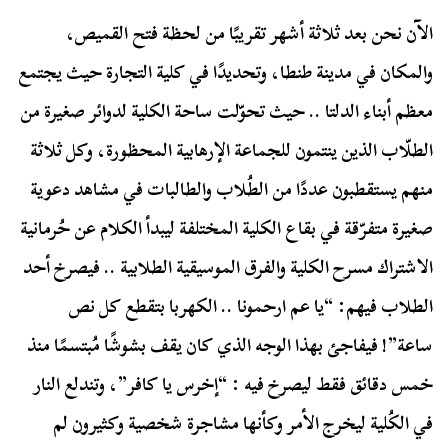
الآن نحن بعد ثلاثة أشهر تقريبًا من لحظة فتح القميص،
والمكان في مدينة طنطا، وتحديدًا في كلية التجارة حيث يجتمع
معظم أبناء الدلتا .. حيث تحوّلت ساحة الكلية لدوائر صغيرة من
الطلّاب الذين ينتمون للجماعة الإرهابية المحظورة، وكل ثلاثة
منهم يستقطبون عددًا من الطُلاب والطالبات في مشاهد دعوية
صغيرة متفرّقة في بقاع الكلية المختلفة ليبدأ الكلام عن حُرمانية
الاشتراك مسرح الكلية والفرق الموسيقية الطلابية .. فيصرخ أحد
الطلاب فيهم: “يا عم ارحمونا .. الكهربا بتقطع كل نص
ساعة”! فيفاجئ بهذا الوجه الذي كان يقف بشوشًا مُبتسمًا منذ
خمس دقائق فقط ليصرخ فيه : “إخرس يا كافر”، وتندلع النار
في الكُلية ليخرج الأمر وكأنها مشاجرة شخصية وكثيرون لم