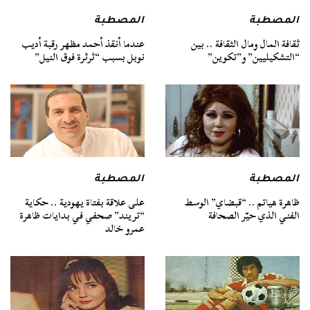
المصطبة
المصطبة
ثقافة المال ومال الثقافة .. بين
عندما أنقذ أحمد مظهر رقبة أديب
“التشكيليين” و”تكوين”
نوبل بسبب “ثرثرة فوق النيل”
المصطبة
المصطبة
ظاهرة هياتم .. “قبضاي” الوسط
على علاقة بفتاة يهودية .. حكاية
الفني الذي حيّر الصحافة
“تريند” صحفي في بدايات ظاهرة
عمرو خالد