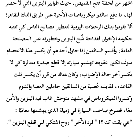
أشهر من لحظة فتح القميص، حيث طوابير البنزين التي لا حصر
لها، ما دفع سائقو ميكروباصات الأجرة على طريق الدلتا للقاهرة
ألا يقوموا بتلك الرحلات اليومية لتعطيل مصالح الناس كي تنتبه
حكومة الإخوان لفداحة شُح البنزين وخطورته على المصلحة
العامة، وأقسم السائقين إذا حاول أحدهم أن يكسر هذا الاعتصام
سوف تكون عقوبته تهشيم سيارته إلا قطع صغيرة متناثرة كي لا
يكسر آخر حالة الإضراب، وكان هناك من قرر أن يكسر تلك
القاعدة، فقابلته عُصبة من السائقين حاملين العصا والشوم
وكسروا الميكروباص في مشهد متوحش غاب فيه البنزين والأمن
معًا، فصرخ صاحب السيارة في زميلة الذي يهشمها معاتبًا :
“هي بقت كدا؟! ” فرد الآخر ” روح اشتكي للي قطع البنزين “.