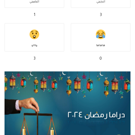
أعجبني
أغضبني
1
3
هاهاها
واااو
3
0