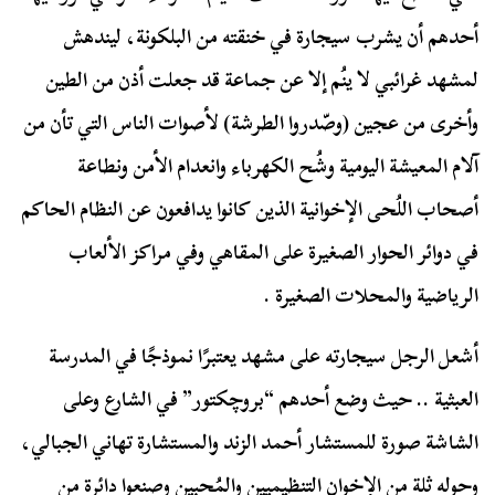
أحدهم أن يشرب سيجارة في خنقته من البلكونة، ليندهش
لمشهد غرائبي لا ينُم إلا عن جماعة قد جعلت أذن من الطين
وأخرى من عجين (وصّدروا الطرشة) لأصوات الناس التي تأن من
آلام المعيشة اليومية وشُح الكهرباء وانعدام الأمن ونطاعة
أصحاب اللُحى الإخوانية الذين كانوا يدافعون عن النظام الحاكم
في دوائر الحوار الصغيرة على المقاهي وفي مراكز الألعاب
الرياضية والمحلات الصغيرة .
أشعل الرجل سيجارته على مشهد يعتبرًا نموذجًا في المدرسة
العبثية .. حيث وضع أحدهم “بروچكتور” في الشارع وعلى
الشاشة صورة للمستشار أحمد الزند والمستشارة تهاني الجبالي،
وحوله ثلة من الإخوان التنظيميين والمُحبين وصنعوا دائرة من