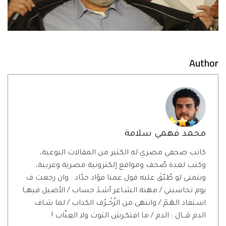
Author
محمد فهمي سلامة
كاتب صحفي مصري له الكثير من المقالات النوعية،
وكتب لعدة صُحف ومواقع إلكترونية مصرية وعربية،
ويتمنى لو طُبّقَ عليه قول عمنا فؤاد حدّاد : وان رجعت ف
يوم تحاسبني / مهنة الشـاعر أشـدْ حساب / الأصيل فيهــا
اسـتفاد الهَـمْ / وانتهى من الزُخْــرُف الكداب / لما شـاف
الدم قـــال : الدم / ما افتكـرش التوت ولا العِنّاب !