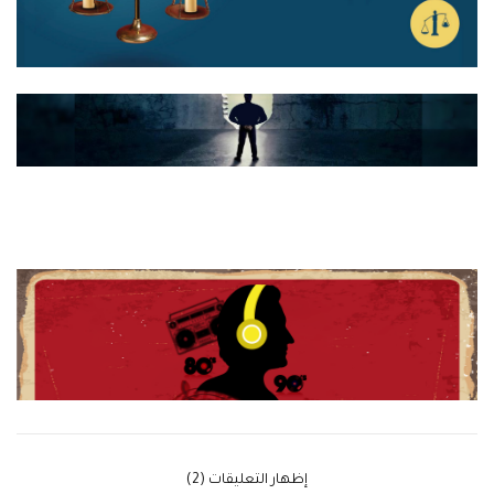
‫إظهار التعليقات (2)