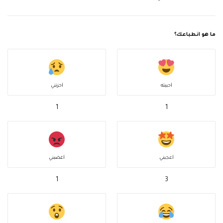
ما هو انطباعك؟
أحببته
أحزنني
1
1
أعجبني
أغضبني
1
3