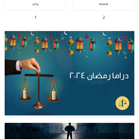
هاهاها
واااو
1
2