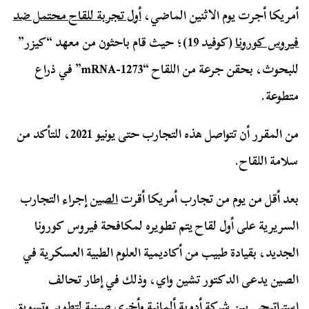
أمريكا أجرت يوم الاثنين الماضي،
أول تجربة للقاح محتمل ضد
فيروس كورونا
(كوفيد 19)؛ حيث قام باحثون من معهد “كيزر”
للبحوث، بحقن جرعة من اللقاح “mRNA-1273” في ذراع
متطوعة.
من المقرر أن تتواصل هذه التجارب حتى يونيو 2021، للتأكد من
سلامة اللقاح.
بعد أقل من يوم من تجارب أمريكا أقرت
الصين
إجراء التجارب
السريرية على أول لقاح يتم تطويره لمكافحة فيروس كورونا
الجديد، بقيادة طبيب من أكاديمية العلوم الطبية العسكرية في
الصين يدعى الدكتور تشين واي، وذلك في إطار تحالف
استراتيجي بين شركة أدوية ألمانية وأخرى صينية لتطوير وتسويق