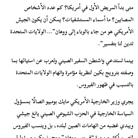
متى بدأ المريض الأول في أمريكا؟ كم عدد الأشخاص
المصابين؟ ما أسماء المستشفيات؟ يمكن أن يكون الجيش
الأمريكي هو من جاء بالوباء إلى ووهان”… الولايات المتحدة
تدين لنا بتفسير”.
بينما تستدعي واشنطن السفير الصيني وتعرب عن استيائها بما
وصفته بترويج بكين لنظرية مؤامرة واتهام الولايات المتحدة
بالتسبب في ظهور الفيروس.
يجري وزير الخارجية الأمريكي مايك بومبيو اتصالًا بمسؤول
السياسة الخارجية في الحزب الشيوعي الصيني يانغ جيشي
ويبدي غضبه من اتهامات الصين لبلده، بل وينسب الفيروس
للصين أكثر من مرة “فيروس ووهان” ويحمل بكين مسؤولية