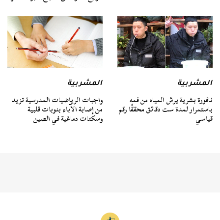
المشربية
المشربية
نافورة بشرية يرش المياه من فمه
واجبات الرياضيات المدرسية تزيد
باستمرار لمدة ست دقائق محققًا رقم
من إصابة الآباء بنوبات قلبية
قياسي
وسكتات دماغية في الصين