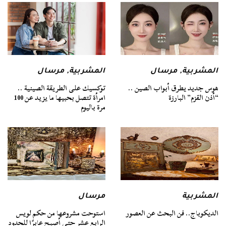
المشربية
,
مرسال
المشربية
,
مرسال
هوس جديد يطرق أبواب الصين ..
توكسيك على الطريقة الصينية ..
“أذن القزم” البارزة
امرأة تتصل بحبيها ما يزيد عن 100
مرة باليوم
المشربية
مرسال
الديكوباج.. فن البحث عن العصور
استوحت مشروعها من حكم لويس
الرابع عشر حتى أصبح عابرًا للحدود