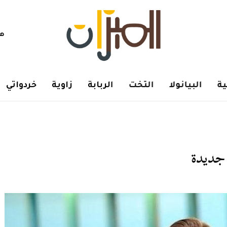
هم
ة
البيانولا
التخت
الربابة
زاوية
خردواتي
 جديدة