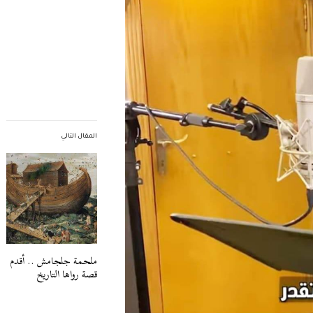
المقال التالي
ملحمة جلجامش .. أقدم
قصة رواها التاريخ