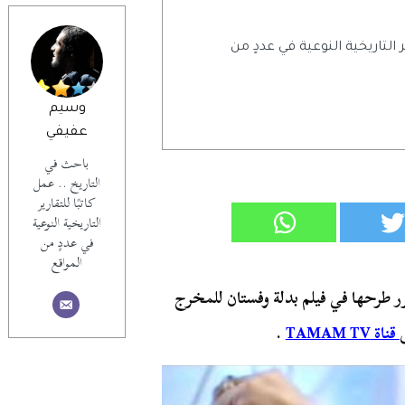
ر التاريخية النوعية في عددٍ من
وسيم
عفيفي
باحث في
التاريخ .. عمل
كاتبًا للتقارير
التاريخية النوعية
في عددٍ من
المواقع
رر طرحها في فيلم بدلة وفستان للمخرج
قناة TAMAM TV
.