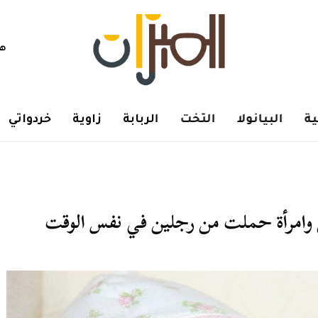
هم
ة
البيانولا
التخت
الربابة
زاوية
خردواتي
 وامرأة حملت من رجلين في نفس الوقت