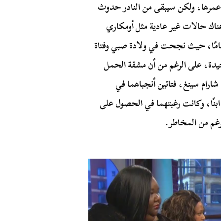
 عمرها، ولكن سيبقى من النادر حدوث
اك حالات غير عادية مثل أومكاري
، المرأة الهندية التي أنجبت توأمًا وهي في عمر 72 عامًا، حيث نجحت في ولادة صبي وفتاة
دة، على الرغم من أن مشقة الحمل
شارام سينغ، فتاتين أنجباهما في
بنًا، وكانت رغبتهما في الحصول على
رغم من المخاطر.