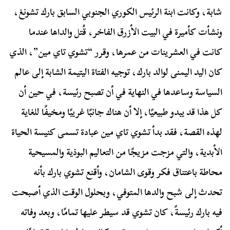
شابة، وكانت ابنة الرئيس الكوري الجنوبي السابق بارك تشونغ،
ونشأت كأميرة في البيت الأزرق الفاخر، قُتل والداها عندما
كانت في العشرينات من عمرها، وقرر “تشوي تاي مين”، الذي
كان اليد اليمنى لوالد بارك، توجيه الفتاة اليتيمة الشابة إلى عالم
السياسة وساعدها في النهاية في أن تصبح رئيسة، في حين أن
كل هذا قد يبدو طبيعيًا، إلا أن هناك جانبًا غريبًا ومخيفًا للغاية
لهذه القصة، فقد بدأ تشوي تاي مين عبادة تسمى كنيسة الحياة
الأبدية، والتي مزجت مزيجًا من التعاليم البوذية والمسيحية
محاطة باعتناق فكر وقوى الشامان، وأقنع تشوي بارك بأنه
تحدث إلى شبح والدها المتوفي، وبحلول الوقت الذي أصبحت
فيه بارك رئيسةً، كان تشوي قد سيطر عليها تمامًا، وبعد وفاته