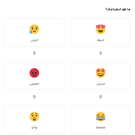
ما هو انطباعك؟
أحببته
أحزنني
0
0
أعجبني
أغضبني
0
0
هاهاها
واااو