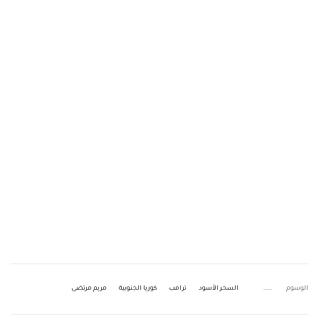
الوسوم
السحر الأسود
ترامب
كوريا الجنوبية
مريم مرتضى