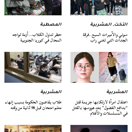
التخت
,
المشربية
المصطبة
سوني والأميرات السبع..فرقة
حظر تناول الكلاب.. أزمة تواجه
الجدات التي تغني راب
المحال في كوريا الجنوبية
المشربية
المشربية
اعتقال امرأة لارتكابها جريمة قتل
طلاب يقاضون الحكومة بسبب إنهاء
“بدافع الفضول” بعد هووسها بالقتل
معلم امتحان قبل 90 ثانية من وقته
في المسلسلات والأفلام